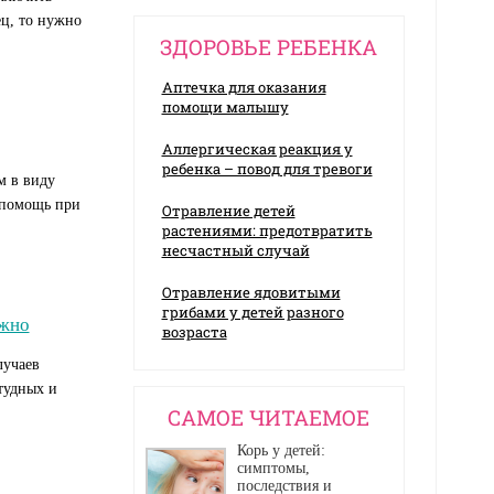
ец, то нужно
ЗДОРОВЬЕ РЕБЕНКА
Аптечка для оказания
помощи малышу
Аллергическая реакция у
ребенка – повод для тревоги
м в виду
 помощь при
Отравление детей
растениями: предотвратить
несчастный случай
Отравление ядовитыми
грибами у детей разного
ожно
возраста
лучаев
тудных и
CАМОЕ ЧИТАЕМОЕ
Корь у детей:
симптомы,
последствия и