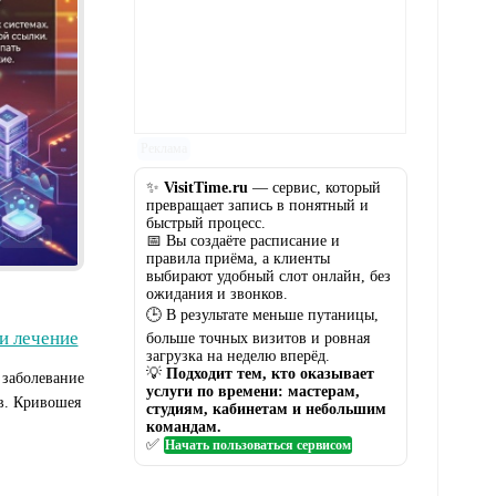
Реклама
✨
VisitTime.ru
— сервис, который
превращает запись в понятный и
быстрый процесс.
Реклама
📅 Вы создаёте расписание и
правила приёма, а клиенты
выбирают удобный слот онлайн, без
ожидания и звонков.
🕒 В результате меньше путаницы,
и лечение
больше точных визитов и ровная
загрузка на неделю вперёд.
💡
Подходит тем, кто оказывает
 заболевание
услуги по времени: мастерам,
в. Кривошея
студиям, кабинетам и небольшим
командам.
✅
Начать пользоваться сервисом