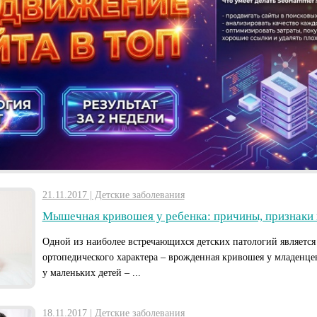
21.11.2017 | Детские заболевания
Мышечная кривошея у ребенка: причины, признаки 
Одной из наиболее встречающихся детских патологий является
ортопедического характера – врожденная кривошея у младенце
у маленьких детей – ...
18.11.2017 | Детские заболевания