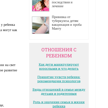
последствия и
лечение
Прививка от
туберкулеза детям:
 у ребенка
вакцинация и проба
Манту
а могут как
ОТНОШЕНИЯ С
РЕБЕНКОМ
Как дети манипулируют
ии на свет
взрослыми и что делать
ое развитие
Принятие чувств ребенка:
рекомендации психологов
Виды отношений в семье между
детьми и родителями
Роль и значение семьи в жизни
ще,
ребенка