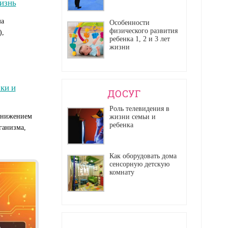
изнь
ма
Особенности
физического развития
),
ребенка 1, 2 и 3 лет
жизни
ки и
ДОСУГ
Роль телевидения в
 снижением
жизни семьи и
ребенка
ганизма,
Как оборудовать дома
сенсорную детскую
комнату