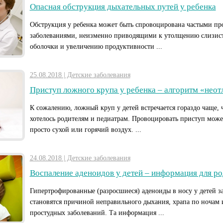
Опасная обструкция дыхательных путей у ребенка
Обструкция у ребенка может быть спровоцирована частыми п
заболеваниями, неизменно приводящими к утолщению слизис
оболочки и увеличению продуктивности ...
25.08.2018 | Детские заболевания
Приступ ложного крупа у ребенка – алгоритм «нео
К сожалению, ложный круп у детей встречается гораздо чаще, 
хотелось родителям и педиатрам. Провоцировать приступ може
просто сухой или горячий воздух. ...
24.08.2018 | Детские заболевания
Воспаление аденоидов у детей – информация для ро
Гипертрофированные (разросшиеся) аденоиды в носу у детей з
становятся причиной неправильного дыхания, храпа по ночам 
простудных заболеваний. Та информация ...