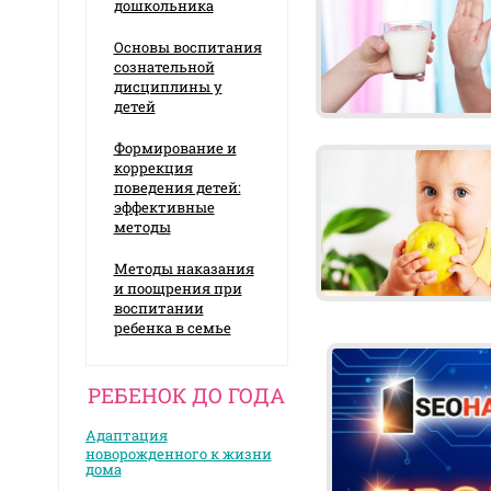
дошкольника
Основы воспитания
сознательной
дисциплины у
детей
Формирование и
коррекция
поведения детей:
эффективные
методы
Методы наказания
и поощрения при
воспитании
ребенка в семье
РЕБЕНОК ДО ГОДА
Адаптация
новорожденного к жизни
дома