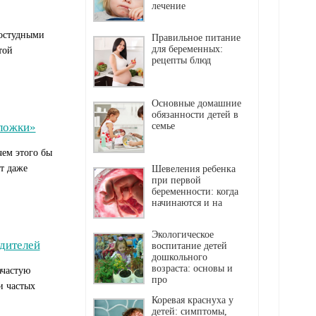
лечение
ростудными
Правильное питание
для беременных:
той
рецепты блюд
Основные домашние
обязанности детей в
тложки»
семье
чем этого бы
т даже
Шевеления ребенка
при первой
беременности: когда
начинаются и на
Экологическое
дителей
воспитание детей
дошкольного
возраста: основы и
ачастую
про
и частых
Коревая краснуха у
детей: симптомы,