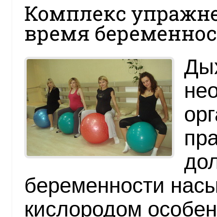
Комплекс упражне
время беременно
Ды
не
орг
пр
дол
беременности нас
кислородом особен