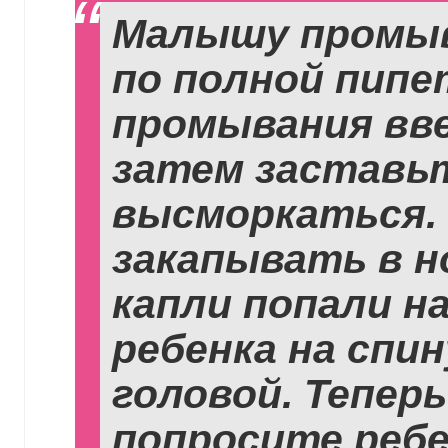
Малышу промыв
по полной пипе
промывания вве
затем заставьт
высморкаться.
закапывать в н
капли попали н
ребенка на спи
головой. Тепер
попросите ребе