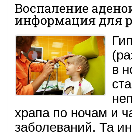
Воспаление аденои
информация для 
Ги
(р
в н
ста
не
храпа по ночам и 
заболеваний. Та и