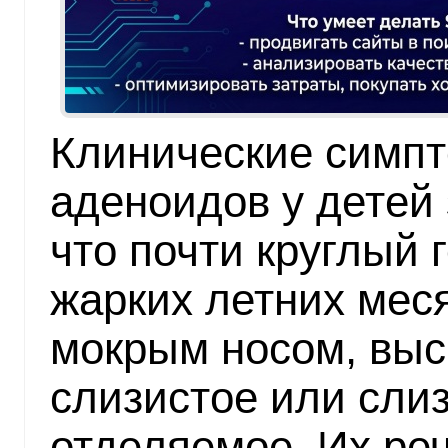
Клинические симпт
аденоидов у детей 
что почти круглый 
жарких летних меся
мокрым носом, выс
слизистое или сли
отделяемое. Их реч