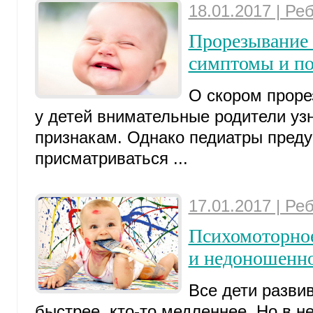
18.01.2017 | Ре
Прорезывание з
симптомы и п
О скором проре
у детей внимательные родители уз
признакам. Однако педиатры преду
присматриваться ...
17.01.2017 | Ре
Психомоторное
и недоношенно
Все дети развив
быстрее, кто-то медленнее. Но в н