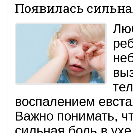
Появилась сильная
Люб
реб
неб
вы
тел
воспалением евстах
Важно понимать, чт
сильная боль в ухе 