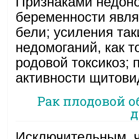
Признаками недон
беременности явля
бели; усиления так
недомоганий, как т
родовой токсикоз; 
активности щитови
Рак плодовой о
д
Исключительным, 