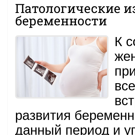
Патологические и
беременности
К с
же
при
все
вст
развития беремен
данный период и 