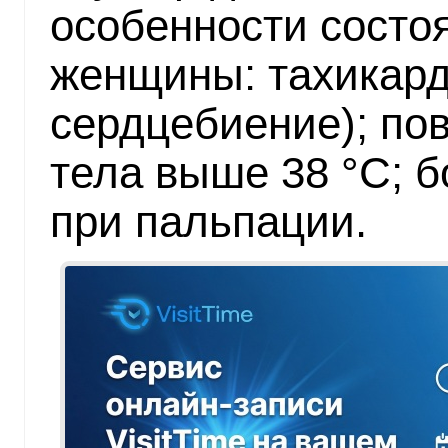
особенности состо
женщины: тахикард
сердцебиение); п
тела выше 38 °С; б
при пальпации.