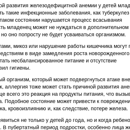
ой развития железодефицитной анемии у детей мла
ать такие инфекционные заболевания, как туберкулез
таком состоянии нарушается процесс всасывания
сть младенец может не нуждаться в дополнительном
 но оно попросту не будет усваиваться организмом.
ами, микоз или нарушение работы кишечника могут 
едствиям в виде замедления роста новорожденного
тать несбалансированное питание и отсутствие
вил гигиены.
й организм, который может подвергнуться атаке вн
к, аллергия тоже может стать причиной развития ане
ще всего это реакция на продукты питания, что вызы
а. Подобное состояние может привести к поврежден
ка, кровоизлиянию и, как следствие, потере железа.
виться не только у детей до года, но и когда ребено
. В пубертатный период подростки, особенно лица ж