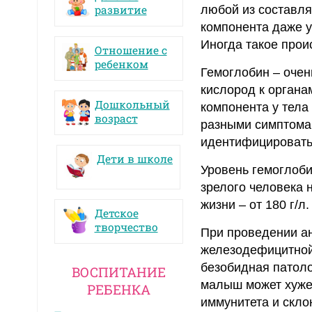
развитие
любой из составля
компонента даже у
Иногда такое прои
Отношение с
ребенком
Гемоглобин – очен
кислород к органа
Дошкольный
компонента у тела
возраст
разными симптомам
идентифицировать
Дети в школе
Уровень гемоглобин
зрелого человека 
жизни – от 180 г/л
Детское
творчество
При проведении ан
железодефицитной
безобидная патоло
ВОСПИТАНИЕ
малыш может хуже 
РЕБЕНКА
иммунитета и скло