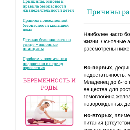
Принципы, основы и
правила безопасности
Причины ра
жизнедеятельности детей
Правила повседневной
безопасности малышей
дома
Наиболее часто бо
Детская безопасность на
жизни. Основные 
улице – основные
принципы
рассмотрены ниже
Проблемы воспитания
подростков в период
Во-первых
, дефи
взросления
недостаточность, 
БЕРЕМЕННОСТЬ И
Младенец до 6-го 
РОДЫ
вещества для рост
гемоглобина желе
новорожденных де
Во-вторых
, алим
питания (отсутств
козьего молока, и