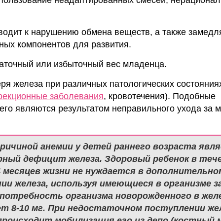
водит к нарушению обмена веществ, а также замедля
жных компонентов для развития.
таточный или избыточный вес младенца.
еря железа при различных патологических состояния
екционные заболевания
, кровотечения). Подобные
его являются результатом неправильного ухода за
ричиной анемии у детей раннего возраста явл
ный дефицит железа. Здоровый ребенок в теч
4 месяцев жизни не нуждается в дополнительно
ии железа, используя имеющиеся в организме з
потребность организма новорожденного в жел
т 8-10 мг. При недостаточном поступлении жел
происходит мобилизация его из депо (костный м