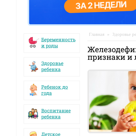
Главная
»
Здоровье р
Беременность
и роды
Железодефиц
признаки и 
Здоровье
ребенка
Ребенок до
года
Воспитание
ребенка
Детское