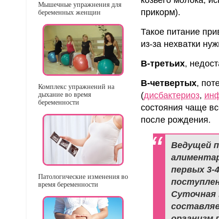
Мышечные упражнения для
прикорм).
беременных женщин
Такое питание при
из-за нехватки ну
В-третьих
, недос
В-четвертых
, пот
Комплекс упражнений на
(
дисбактериоз
,
инф
дыхание во время
беременности
состояния чаще вс
после рождения.
Ведущей п
алиментар
первых 3-
Патологические изменения во
поступлен
время беременности
Суточная 
составляе
организм 