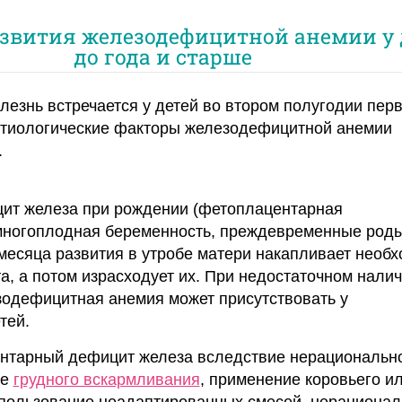
звития железодефицитной анемии у 
до года и старше
лезнь встречается у детей во втором полугодии перв
этиологические факторы железодефицитной анемии
.
цит железа при рождении (фетоплацентарная
многоплодная беременность, преждевременные роды
месяца развития в утробе матери накапливает необ
а, а потом израсходует их. При недостаточном нали
зодефицитная анемия может присутствовать у
тей.
ентарный дефицит железа вследствие нерациональн
ие
грудного вскармливания
, применение коровьего и
спользование неадаптированных смесей, нерациона