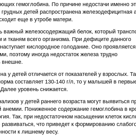
ющих гемоглобина. По причине недостачи именно эт
 грудных детей распространена железодефицитная 
сходит еще в утробе матери.
ь важный железосодержащий белок, который трансп
м и тканям всего организма. При дефиците данного
 наступает кислородное голодание. Оно проявляется
и, поэтому иногда недостаток железа трудно
 внешне.
а у детей отличается от показателей у взрослых. Та
норма составляет 130-140 г/л, то у малышей в первы
. Далее уровень снижается.
ализов у детей раннего возраста могут выявиться п
 анемии. Пониженное содержание гемоглобина в кро
гия. Так, при недостаточном насыщении клеток кис
развиваться, что приведет к формированию слабог
нности к лишнему весу.