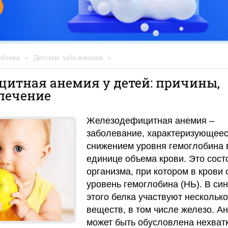
ебенка
»
Детские заболевания
»
итная анемия у детей: причины,
лечение
Железодефицитная анемия –
заболевание, характеризующее
снижением уровня гемоглобина 
единице объема крови. Это сост
организма, при котором в крови
уровень гемоглобина (НЬ). В син
этого белка участвуют несколько
веществ, в том числе железо. А
может быть обусловлена нехват