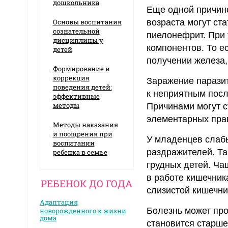
дошкольника
Еще одной причин
Основы воспитания
возраста могут ст
сознательной
пиелонефрит. При 
дисциплины у
компонентов. То е
детей
получении железа,
Формирование и
коррекция
Заражение паразит
поведения детей:
к неприятным посл
эффективные
методы
Причинами могут с
элементарных пра
Методы наказания
и поощрения при
У младенцев слабы
воспитании
раздражителей. Та
ребенка в семье
грудных детей. Ча
в работе кишечник
РЕБЕНОК ДО ГОДА
слизистой кишечни
Адаптация
Болезнь может проя
новорожденного к жизни
дома
становится старше