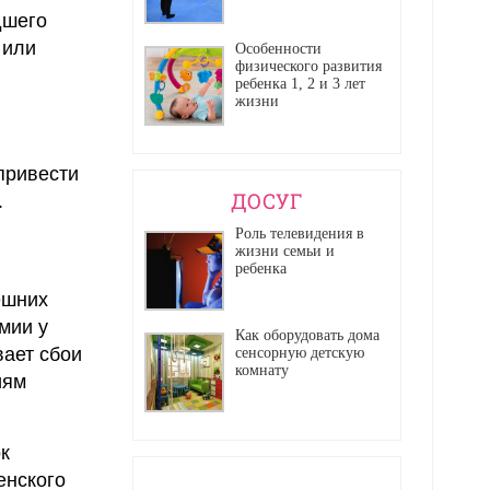
дшего
 или
Особенности
физического развития
ребенка 1, 2 и 3 лет
жизни
привести
ДОСУГ
.
Роль телевидения в
жизни семьи и
ребенка
ешних
мии у
Как оборудовать дома
вает сбои
сенсорную детскую
комнату
иям
к
енского