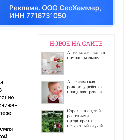
НОВОЕ НА САЙТЕ
Аптечка для оказания
помощи малышу
ся
Аллергическая
реакция у ребенка –
в
повод для тревоги
ояние
 снижен
Отравление детей
тезе
растениями:
предотвратить
несчастный случай
немия
кой