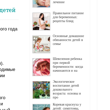
лечение
детей
Правильное питание
для беременных:
рецепты блюд
ого года
Основные домашние
обязанности детей в
семье
Шевеления ребенка
).
при первой
беременности: когда
ходимые
начинаются и на
чии
Экологическое
воспитание детей
дошкольного
возраста: основы и
ого
про
ли
Коревая краснуха у
детей: симптомы,
льный