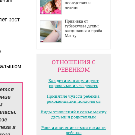
последствия и
лечение
ет рост
Прививка от
туберкулеза детям:
вакцинация и проба
Манту
х
ОТНОШЕНИЯ С
 малышом
РЕБЕНКОМ
Как дети манипулируют
взрослыми и что делать
яется
Принятие чувств ребенка:
ение
рекомендации психологов
м
апасы.
Виды отношений в семье между
детьми и родителями
езе
еза в
Роль и значение семьи в жизни
ребенка
озг,