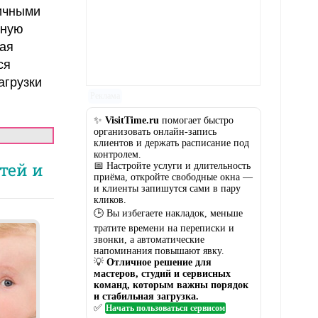
личными
тную
ая
ся
агрузки
Реклама
✨
VisitTime.ru
помогает быстро
организовать онлайн-запись
клиентов и держать расписание под
контролем.
тей и
📅 Настройте услуги и длительность
приёма, откройте свободные окна —
и клиенты запишутся сами в пару
кликов.
🕒 Вы избегаете накладок, меньше
тратите времени на переписки и
звонки, а автоматические
напоминания повышают явку.
💡
Отличное решение для
мастеров, студий и сервисных
команд, которым важны порядок
и стабильная загрузка.
✅
Начать пользоваться сервисом