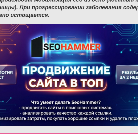
ышцы). При прогрессировании заболевания соде
депо истощается.