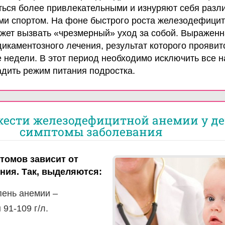
ться более привлекательными и изнуряют себя раз
ми спортом. На фоне быстрого роста железодефици
жет вызвать «чрезмерный» уход за собой. Выраженн
икаментозного лечения, результат которого проявит
 недели. В этот период необходимо исключить все н
адить режим питания подростка.
жести железодефицитной анемии у де
симптомы заболевания
томов зависит от
ния. Так, выделяются:
пень анемии –
91-109 г/л.