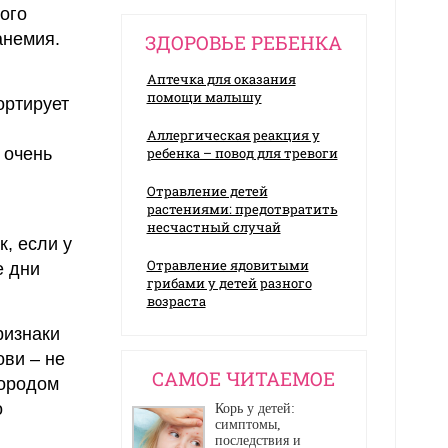
ого
анемия.
ЗДОРОВЬЕ РЕБЕНКА
Аптечка для оказания
помощи малышу
ортирует
Аллергическая реакция у
 очень
ребенка – повод для тревоги
Отравление детей
растениями: предотвратить
несчастный случай
к, если у
Отравление ядовитыми
е дни
грибами у детей разного
возраста
ризнаки
ви – не
CАМОЕ ЧИТАЕМОЕ
лородом
о
Корь у детей:
симптомы,
последствия и