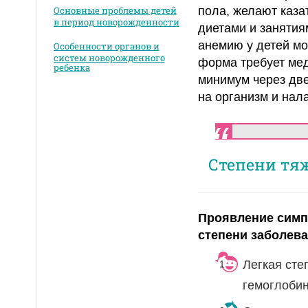
Основные проблемы детей
пола, желают каза
в период новорожденности
диетами и занятия
анемию у детей мо
Особенности органов и
систем новорожденного
форма требует мед
ребенка
минимум через две
на организм и нал
Степени тя
Проявление симп
степени заболева
Легкая сте
гемоглобин 