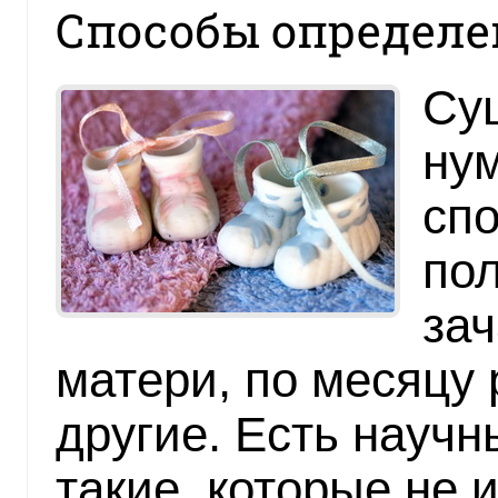
Способы определе
Су
ну
сп
пол
зач
матери, по месяцу
другие. Есть научн
такие, которые не 