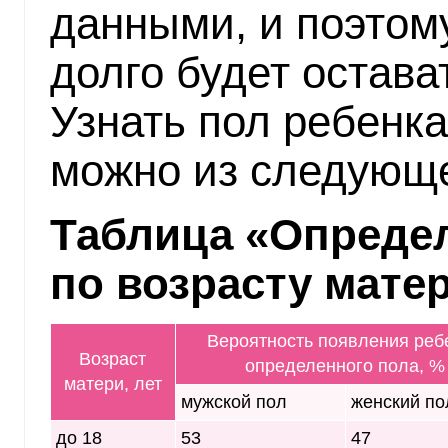
данными, и поэтом
долго будет остав
Узнать пол ребенка
можно из следующ
Таблица «Определ
по возрасту мате
Вероятность появления реб
Возраст
определенного пола, %
матери, лет
мужской пол
женский по
до 18
53
47