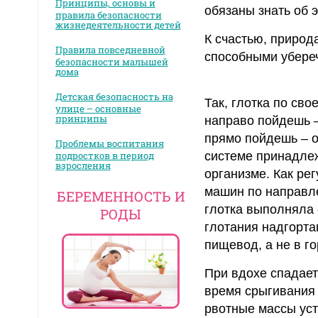
Принципы, основы и
обязаны знать об 
правила безопасности
жизнедеятельности детей
К счастью, природ
Правила повседневной
способными убереч
безопасности малышей
дома
Детская безопасность на
Так, глотка по св
улице – основные
принципы
направо пойдешь –
прямо пойдешь – 
Проблемы воспитания
подростков в период
системе принадле
взросления
организме. Как ре
машин по направле
БЕРЕМЕННОСТЬ И
глотка выполняла
РОДЫ
глотания надгорта
пищевод, а не в го
При вдохе спадает
время срыгивания 
рвотные массы уст