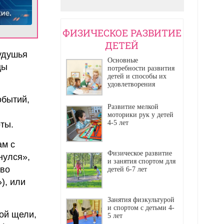
Реклама
ФИЗИЧЕСКОЕ РАЗВИТИЕ
ДЕТЕЙ
удушья
Основные
цы
потребности развития
детей и способы их
удовлетворения
обытий,
Развитие мелкой
моторики рук у детей
4-5 лет
ты.
ам с
Физическое развитие
нулся»,
и занятия спортом для
 во
детей 6-7 лет
), или
Занятия физкультурой
и спортом с детьми 4-
ой щели,
5 лет