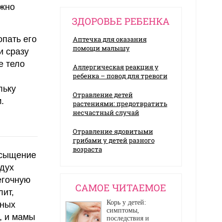
ожно
ЗДОРОВЬЕ РЕБЕНКА
опать его
Аптечка для оказания
помощи малышу
и сразу
е тело
Аллергическая реакция у
ребенка – повод для тревоги
льку
Отравление детей
.
растениями: предотвратить
несчастный случай
Отравление ядовитыми
грибами у детей разного
возраста
асыщение
дух
егочную
CАМОЕ ЧИТАЕМОЕ
лит,
Корь у детей:
ьных
симптомы,
, и мамы
последствия и