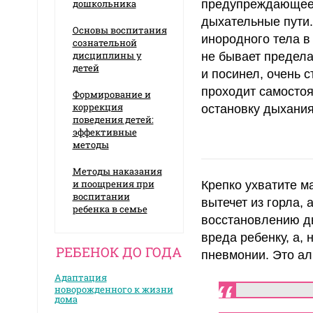
дошкольника
предупреждающее 
дыхательные пути. 
Основы воспитания
инородного тела в
сознательной
дисциплины у
не бывает предела
детей
и посинел, очень с
проходит самостоя
Формирование и
коррекция
остановку дыхания
поведения детей:
эффективные
методы
Методы наказания
и поощрения при
Крепко ухватите м
воспитании
вытечет из горла, 
ребенка в семье
восстановлению ды
вреда ребенку, а,
РЕБЕНОК ДО ГОДА
пневмонии. Это алг
Адаптация
новорожденного к жизни
дома