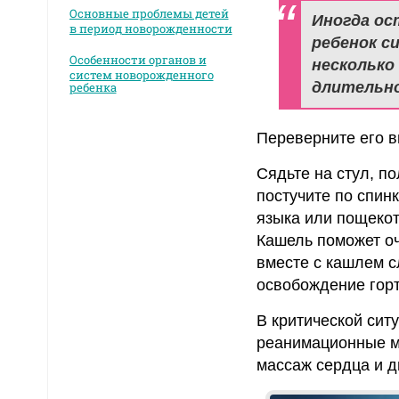
Основные проблемы детей
Иногда ос
в период новорожденности
ребенок с
Особенности органов и
несколько
систем новорожденного
длительно
ребенка
Переверните его вн
Сядьте на стул, п
постучите по спин
языка или пощекот
Кашель поможет оч
вместе с кашлем с
освобождение горт
В критической сит
реанимационные м
массаж сердца и д