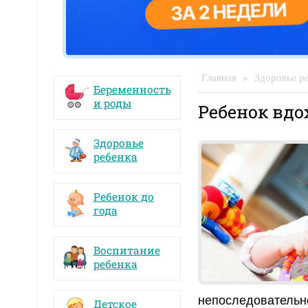
Главная
»
Здоровье р
Беременность
и роды
Ребенок вдо
Здоровье
ребенка
Ребенок до
года
Воспитание
ребенка
непоследовательно
Детское