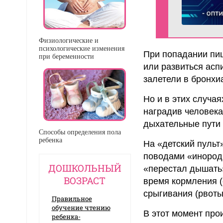
Физиологические и
психологические изменения
При попадании пищ
при беременности
или развиться асп
залетели в бронхи
Но и в этих случа
наградив человека
дыхательные пути 
Способы определения пола
ребенка
На «детский пульт
поводами «инородн
ДОШКОЛЬНЫЙ
«перестал дышать»
ВОЗРАСТ
время кормления (о
срыгивания (рвоты
Правильное
обучение чтению
В этот момент про
ребенка-