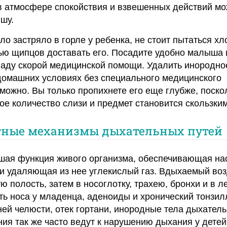
 в атмосфере спокойствия и взвешенных действий м
шу.
о застряло в горле у ребенка, не стоит пытаться хл
ью щипцов доставать его. Посадите удобно малыша 
аду скорой медицинской помощи. Удалить инородно
 домашних условиях без специального медицинского
можно. Вы только пропихнете его еще глубже, поско
е количество слизи и предмет становится скользким
ные механизмы дыхательных путей
шая функция живого организма, обеспечивающая н
и удаляющая из нее углекислый газ. Вдыхаемый воз
ю полость, затем в носоглотку, трахею, бронхи и в л
ть носа у младенца, аденоиды и хронический тонзил
ей челюсти, отек гортани, инородные тела дыхател
яния так же часто ведут к нарушению дыхания у детей