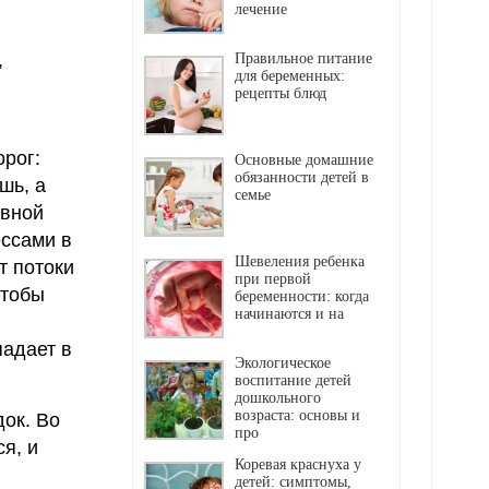
лечение
,
Правильное питание
для беременных:
рецепты блюд
орог:
Основные домашние
обязанности детей в
шь, а
семье
рвной
ссами в
Шевеления ребенка
т потоки
при первой
чтобы
беременности: когда
начинаются и на
падает в
Экологическое
воспитание детей
дошкольного
возраста: основы и
док. Во
про
я, и
Коревая краснуха у
детей: симптомы,