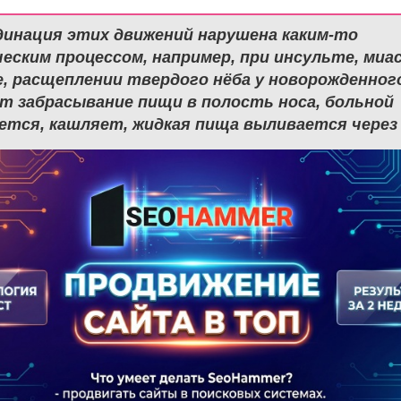
динация этих движений нарушена каким-то
еским процессом, например, при инсульте, миа
, расщеплении твердого нёба у новорожденног
т забрасывание пищи в полость носа, больной
ется, кашляет, жидкая пища выливается через 