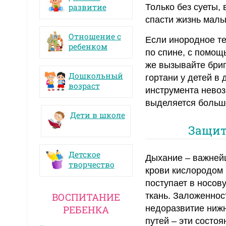
развитие
Только без суеты,
спасти жизнь малы
Отношение с
Если инородное тел
ребенком
по спине, с помощ
же вызывайте бриг
Дошкольный
гортани у детей в
возраст
инструмента невоз
выделяется большо
Дети в школе
Защит
Детское
Дыхание – важней
творчество
крови кислородом 
поступает в носову
ВОСПИТАНИЕ
ткань. Заложеннос
РЕБЕНКА
недоразвитие нижн
путей – эти состо