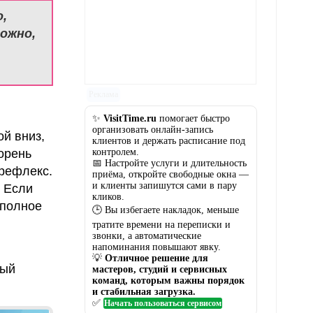
,
ожно,
Реклама
✨
VisitTime.ru
помогает быстро
организовать онлайн-запись
й вниз,
клиентов и держать расписание под
контролем.
орень
📅 Настройте услуги и длительность
 рефлекс.
приёма, откройте свободные окна —
и клиенты запишутся сами в пару
. Если
кликов.
 полное
🕒 Вы избегаете накладок, меньше
тратите времени на переписки и
звонки, а автоматические
напоминания повышают явку.
💡
Отличное решение для
тый
мастеров, студий и сервисных
команд, которым важны порядок
и стабильная загрузка.
✅
Начать пользоваться сервисом