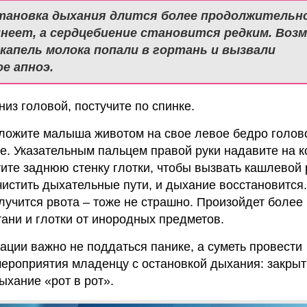
тановка дыхания длится более продолжительно
инеет, а сердцебиение становится редким. Возм
 капель молока попали в гортань и вызвали
е апноэ.
из головой, постучите по спинке.
оложите малыша животом на свое левое бедро голово
ке. Указательным пальцем правой руки надавите на к
ите заднюю стенку глотки, чтобы вызвать кашлевой
истить дыхательные пути, и дыхание восстановится
лучится рвота – тоже не страшно. Произойдет более
ани и глотки от инородных предметов.
уации важно не поддаться панике, а суметь провести
ероприятия младенцу с остановкой дыхания: закры
ыхание «рот в рот».