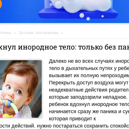
ебенка
»
Детские заболевания
»
хнул инородное тело: только без п
Далеко не во всех случаях инор
тело в дыхательных путях у реб
вызывает их полную непроходим
Перекрыть доступ воздуха могут 
неадекватные действия родител
которые заподозрили неладное.
ребенок вдохнул инородное тело
начинается сразу же паника и су
которая приводит к
сти действий. нужно постараться сохранить спокойс