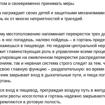
этом и своевременно принимать меры.
а награждает своих детей и защитными механизмами
ь их от многих неприятностей и трагедий.
оему местоположению напоминает перекресток трех д
 в нос попадешь, налево пойдешь – в гортань приде
окажешься в пищеводе. Но недаром центральной не
жит главенствующая роль в управлении всеми проце
гулировщик на оживленном перекрестке распределяе
ниям, так и нервная система строго следит за тем, 
 свою главную функцию – разделительную: во время
нник закрывает вход в дыхательные пути, и пища по
ртань.
ся вход в пищевод, преграждая воздуху путь в желу
или рвоты носоглотка и гортань надежно закрываютс
ремляются в ротовую полость.