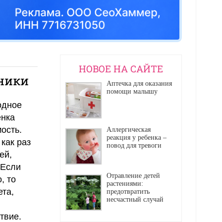
НОВОЕ НА САЙТЕ
аники
Аптечка для оказания
помощи малышу
одное
енка
ость.
Аллергическая
реакция у ребенка –
как раз
повод для тревоги
ей,
 Если
Отравление детей
, то
растениями:
ета,
предотвратить
несчастный случай
твие.