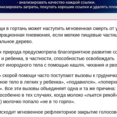
и в гортань может наступить мгновенная смерть от 
ирационная пневмония, если мелкие пищевые части
альное дерево.
ях природа предусмотрела благоприятное развитие с
 и ребенка, в частности, способностью освобождать
от инородного тела с помощью кашля, чихания и рво
» скорой помощи часто поступают вызовы к грудничк
ое тело в легких у ребенка», «подавился», «поперх
. Все эти вызовы объединяет одна и та же причина:
собенно в тех случаях, когда молоко «льется рекой»
) молочко попало «не в то горло».
исходит мгновенное рефлекторное закрытие голосов