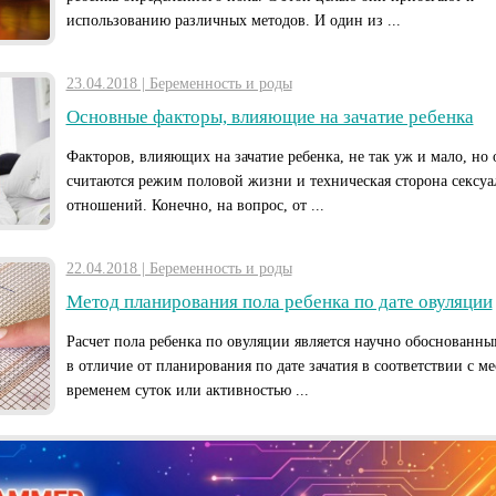
использованию различных методов. И один из ...
23.04.2018 | Беременность и роды
Основные факторы, влияющие на зачатие ребенка
Факторов, влияющих на зачатие ребенка, не так уж и мало, но
считаются режим половой жизни и техническая сторона сексу
отношений. Конечно, на вопрос, от ...
22.04.2018 | Беременность и роды
Метод планирования пола ребенка по дате овуляции
Расчет пола ребенка по овуляции является научно обоснованны
в отличие от планирования по дате зачатия в соответствии с ме
временем суток или активностью ...