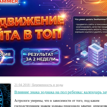
21.04.2018 | Беременность и роды
Влияние знака зодиака на пол ребенка: календарь за
Астрологи уверены, что в зависимости от того, под каким
господствующим знаком зодиака произошло зачатие, определяе