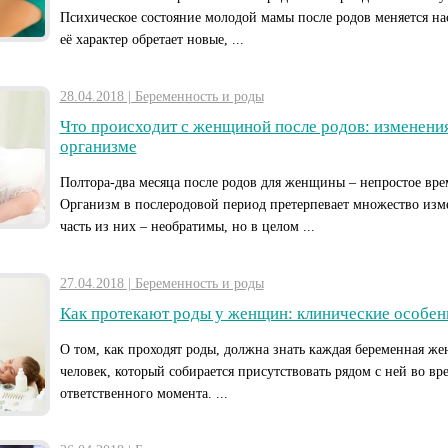
Психическое состояние молодой мамы после родов меняется нас
её характер обретает новые, ...
28.04.2018 | Беременность и роды
Что происходит с женщиной после родов: изменения
организме
Полтора-два месяца после родов для женщины – непростое вре
Организм в послеродовой период претерпевает множество изм
часть из них – необратимы, но в целом ...
27.04.2018 | Беременность и роды
Как протекают роды у женщин: клинические особен
О том, как проходят роды, должна знать каждая беременная же
человек, который собирается присутствовать рядом с ней во вр
ответственного момента. ...