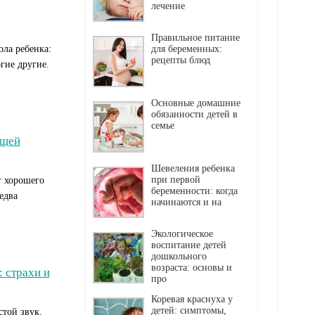
лечение
Правильное питание
ла ребенка:
для беременных:
рецепты блюд
гие другие.
Основные домашние
обязанности детей в
семье
ящей
Шевеления ребенка
при первой
г хорошего
беременности: когда
едва
начинаются и на
Экологическое
воспитание детей
дошкольного
возраста: основы и
 страхи и
про
Коревая краснуха у
детей: симптомы,
стой звук.