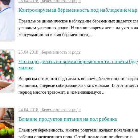
26.04.2018 | Беременность и роды
Контролируемая беременность под наблюдением вр
Правильное динамическое наблюдение беременных является гл
условием успешных родов. И только вовремя встав на учет в ж
консультации во время беременности, ...
25.04.2018 | Беременность и роды
Что надо делать во время беременности: советы бу
мамам
Вопросом о том, что надо делать во время беременности, задаю
женщины, впервые собирающиеся стать мамами. В этот ответс
период многое тревожит, к изменяющемуся ...
24.04.2018 | Беременность и роды
Влияние продуктов питания на пол ребенка
Планируя беременность, многие родители желают появления на
ребенка определенного пола. С этой целью они прибегают к