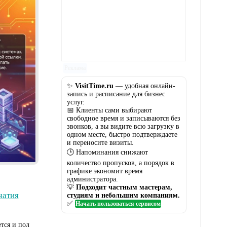
Реклама
✨
VisitTime.ru
— удобная онлайн-
запись и расписание для бизнес
услуг.
📅 Клиенты сами выбирают
свободное время и записываются без
звонков, а вы видите всю загрузку в
одном месте, быстро подтверждаете
и переносите визиты.
Реклама
🕒 Напоминания снижают
количество пропусков, а порядок в
графике экономит время
администратора.
💡
Подходит частным мастерам,
чатия
студиям и небольшим компаниям.
✅
Начать пользоваться сервисом
тся и пол