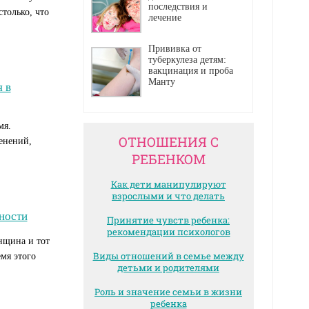
последствия и
только, что
лечение
Прививка от
туберкулеза детям:
вакцинация и проба
Манту
 в
мя.
ОТНОШЕНИЯ С
енений,
РЕБЕНКОМ
Как дети манипулируют
взрослыми и что делать
ности
Принятие чувств ребенка:
рекомендации психологов
нщина и тот
Виды отношений в семье между
емя этого
детьми и родителями
Роль и значение семьи в жизни
ребенка