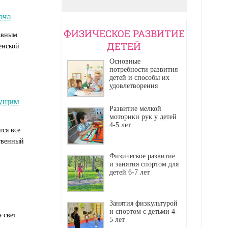
ача
ФИЗИЧЕСКОЕ РАЗВИТИЕ
авным
ДЕТЕЙ
енской
Основные
потребности развития
детей и способы их
удовлетворения
дущим
Развитие мелкой
моторики рук у детей
4-5 лет
тся все
твенный
Физическое развитие
и занятия спортом для
детей 6-7 лет
Занятия физкультурой
и спортом с детьми 4-
 свет
5 лет