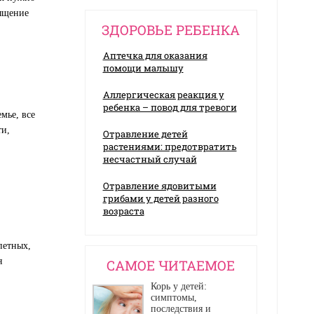
сыщение
ЗДОРОВЬЕ РЕБЕНКА
Аптечка для оказания
помощи малышу
Аллергическая реакция у
ребенка – повод для тревоги
мье, все
ти,
Отравление детей
растениями: предотвратить
несчастный случай
Отравление ядовитыми
грибами у детей разного
возраста
петных,
я
CАМОЕ ЧИТАЕМОЕ
Корь у детей:
симптомы,
последствия и