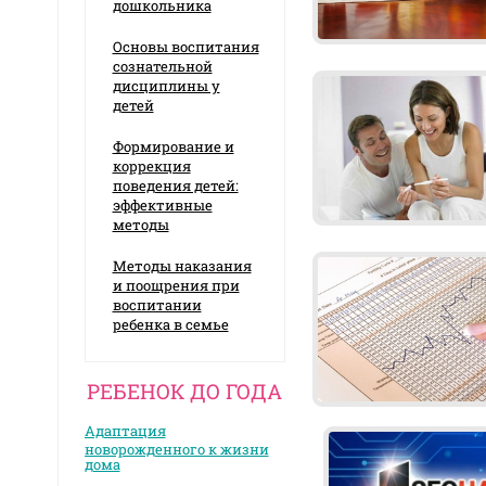
дошкольника
Основы воспитания
сознательной
дисциплины у
детей
Формирование и
коррекция
поведения детей:
эффективные
методы
Методы наказания
и поощрения при
воспитании
ребенка в семье
РЕБЕНОК ДО ГОДА
Адаптация
новорожденного к жизни
дома