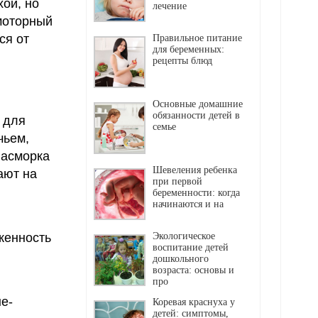
хой, но
лечение
омоторный
ся от
Правильное питание
для беременных:
рецепты блюд
Основные домашние
обязанности детей в
 для
семье
чьем,
насморка
Шевеления ребенка
ают на
при первой
беременности: когда
начинаются и на
оженность
Экологическое
воспитание детей
дошкольного
возраста: основы и
про
е-
Коревая краснуха у
детей: симптомы,