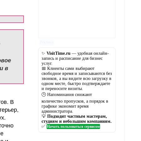
Реклама
й
✨
VisitTime.ru
— удобная онлайн-
запись и расписание для бизнес
овое
услуг.
и в
📅 Клиенты сами выбирают
свободное время и записываются без
звонков, а вы видите всю загрузку в
одном месте, быстро подтверждаете
и переносите визиты.
🕒 Напоминания снижают
количество пропусков, а порядок в
ов. В
графике экономит время
терьер,
администратора.
💡
Подходит частным мастерам,
х.
студиям и небольшим компаниям.
точно
✅
Начать пользоваться сервисом
не