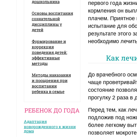
дошкольника
первого года жизн
кормления он выпл
Основы воспитания
плачем. Приятное 
сознательной
дисциплины у
испытание для обо
детей
результате этого з
необходимо лечить
Формирование и
коррекция
поведения детей:
Как леч
эффективные
методы
До врачебного осм
Методы наказания
и поощрения при
чаще проветривайт
воспитании
состояние позволя
ребенка в семье
прогулку 2 раза в
РЕБЕНОК ДО ГОДА
Перед тем, как ле
подложив под ножк
Адаптация
более легкому выт
новорожденного к жизни
дома
позволяет мокроте 