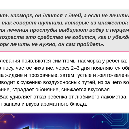
ть насморк, он длится 7 дней, а если не лечить
– так говорят шутники, которые из множества
ля лечения простуды выбирают водку с перцем
возраста это средство не годится, как и убежд
орк лечить не нужно, он сам пройдет».
левания появляются симптомы насморка у ребенка: 
в носу, частое чихание, через 2–3 дня появляются о
а жидкие и прозрачные, затем густые и желто-зелен
иводит к сужению воздухоносных путей, из-за чего во
ние, страдает обоняние, снижается вкусовая
 Вас удивляет отказ ребенка от любимого лакомства, 
т запаха и вкуса ароматного блюда.