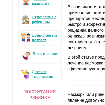
развитие
В зависимости от 
применения антиг
Отношение с
препаратов местн
ребенком
быстро и эффектив
рецидива данного 
Дошкольный
однажды возникший
возраст
повторяется. Это 
лечением.
Дети в школе
В этой статье пр
лечение насморка 
эффективную терап
Детское
творчество
ВОСПИТАНИЕ
Насморк, или рини
РЕБЕНКА
явление довольно