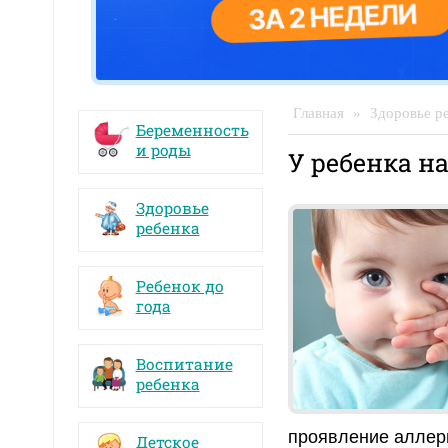
Главная
»
Здоровье р
Беременность
и роды
У ребенка на
Здоровье
ребенка
Ребенок до
года
Воспитание
ребенка
проявление аллер
Детское