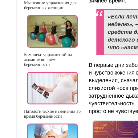
зимнее время.
Мышечные упражнения для
беременных женщин
«Если лечи
неделю», 
средств д
детского 
что «насм
Комплекс упражнений на
дыхание во время
В первые дни забо
беременности
и чувство жжения 
выделения, сначал
слизистой носа пр
затрудненное дыха
чувствительность.
просто не чувствуе
Патологические изменения во
время беременности