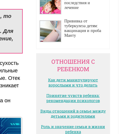
последствия и
лечение
, то
Прививка от
туберкулеза детям:
. Для
вакцинация и проба
Манту
ение,
ОТНОШЕНИЯ С
сухость
РЕБЕНКОМ
бильные
ые. Отек
Как дети манипулируют
взрослыми и что делать
зникает
Принятие чувств ребенка:
а он
рекомендации психологов
Виды отношений в семье между
детьми и родителями
Роль и значение семьи в жизни
ребенка