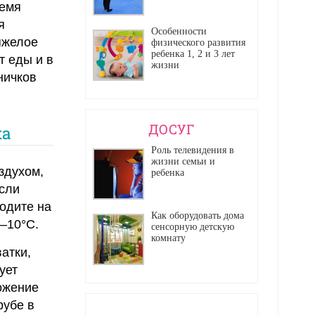
ремя
я
Особенности
яжелое
физического развития
ребенка 1, 2 и 3 лет
т еды и в
жизни
ничков
ДОСУГ
ка
Роль телевидения в
жизни семьи и
здухом,
ребенка
сли
ходите на
Как оборудовать дома
 –10°С.
сенсорную детскую
комнату
атки,
ует
ложение
рубе в