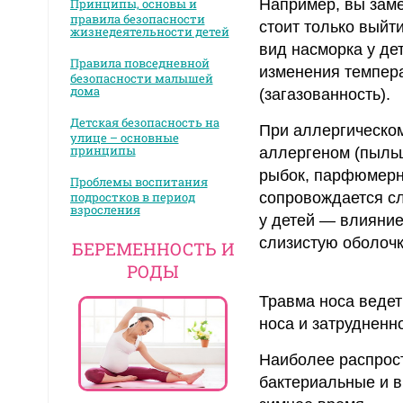
Принципы, основы и
Например, вы заме
правила безопасности
стоит только выйт
жизнедеятельности детей
вид насморка у де
Правила повседневной
изменения темпера
безопасности малышей
дома
(загазованность).
Детская безопасность на
При аллергическом 
улице – основные
принципы
аллергеном (пыльц
рыбок, парфюмерны
Проблемы воспитания
подростков в период
сопровождается сл
взросления
у детей — влияние
слизистую оболочк
БЕРЕМЕННОСТЬ И
РОДЫ
Травма носа ведет 
носа и затрудненн
Наиболее распрост
бактериальные и в