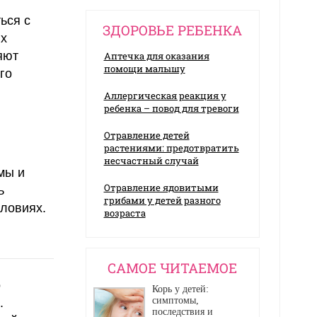
ься с
ЗДОРОВЬЕ РЕБЕНКА
х
яют
Аптечка для оказания
помощи малышу
го
Аллергическая реакция у
ребенка – повод для тревоги
Отравление детей
растениями: предотвратить
несчастный случай
мы и
Отравление ядовитыми
ь
грибами у детей разного
ловиях.
возраста
CАМОЕ ЧИТАЕМОЕ
о
Корь у детей:
симптомы,
.
последствия и