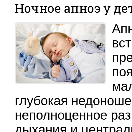
Ночное апноэ у дет
Апн
вст
пр
поя
ма
глубокая недоноше
неполноценное раз
дыхания и централ