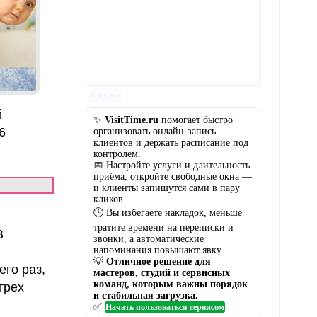
Реклама
й
✨
VisitTime.ru
помогает быстро
6
организовать онлайн-запись
клиентов и держать расписание под
контролем.
📅 Настройте услуги и длительность
приёма, откройте свободные окна —
и клиенты запишутся сами в пару
кликов.
🕒 Вы избегаете накладок, меньше
тратите времени на переписки и
В
звонки, а автоматические
напоминания повышают явку.
💡
Отличное решение для
его раз,
мастеров, студий и сервисных
команд, которым важны порядок
трех
и стабильная загрузка.
✅
Начать пользоваться сервисом