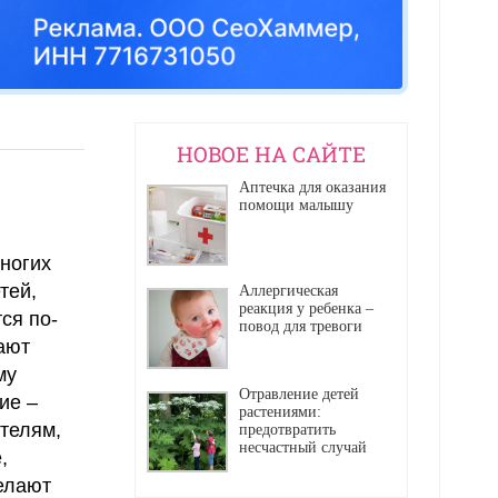
НОВОЕ НА САЙТЕ
Аптечка для оказания
помощи малышу
ногих
тей,
Аллергическая
реакция у ребенка –
ся по-
повод для тревоги
ают
му
Отравление детей
ие –
растениями:
ителям,
предотвратить
несчастный случай
,
делают