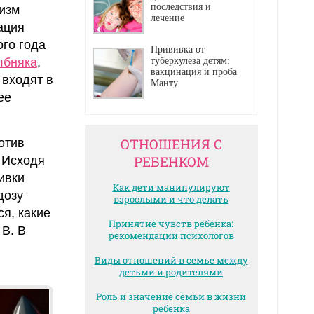
последствия и
низм
лечение
ация
го года
Прививка от
лбняка
,
туберкулеза детям:
вакцинация и проба
 входят в
Манту
ее
ОТНОШЕНИЯ С
отив
РЕБЕНКОМ
 Исходя
ивки
Как дети манипулируют
дозу
взрослыми и что делать
я, какие
Принятие чувств ребенка:
 В. В
рекомендации психологов
Виды отношений в семье между
детьми и родителями
Роль и значение семьи в жизни
ребенка