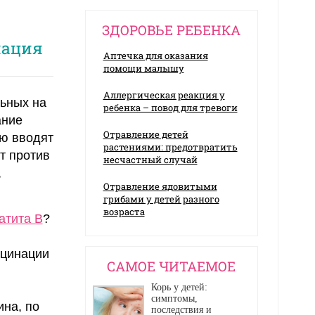
ЗДОРОВЬЕ РЕБЕНКА
нация
Аптечка для оказания
помощи малышу
Аллергическая реакция у
льных на
ребенка – повод для тревоги
ание
Отравление детей
ую вводят
растениями: предотвратить
т против
несчастный случай
,
Отравление ядовитыми
грибами у детей разного
возраста
атита В
?
кцинации
CАМОЕ ЧИТАЕМОЕ
Корь у детей:
симптомы,
на, по
последствия и