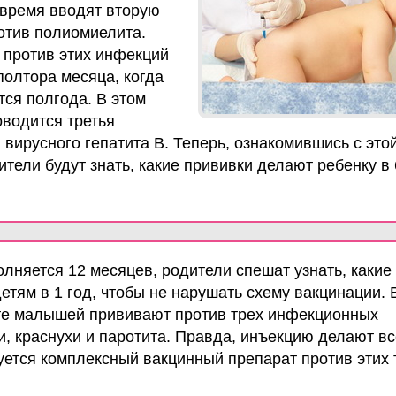
 время вводят вторую
отив полиомиелита.
 против этих инфекций
полтора месяца, когда
ся полгода. В этом
оводится третья
 вирусного гепатита В. Теперь, ознакомившись с это
тели будут знать, какие прививки делают ребенку в 
лняется 12 месяцев, родители спешат узнать, какие
етям в 1 год, чтобы не нарушать схему вакцинации. 
те малышей прививают против трех инфекционных
и, краснухи и паротита. Правда, инъекцию делают вс
уется комплексный вакцинный препарат против этих 