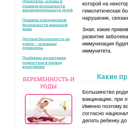
Принципы, основы и
которой на некото
правила безопасности
жизнедеятельности детей
гемолитическая б
нарушение, связан
Правила повседневной
безопасности малышей
дома
Зная, какие приви
развитие заболева
Детская безопасность на
иммунизация будет
улице – основные
принципы
иммунитета.
Проблемы воспитания
подростков в период
взросления
Какие пр
БЕРЕМЕННОСТЬ И
РОДЫ
Большинство роди
вакцинацию, при э
Именно поэтому в
согласно национал
делать ребенку до 