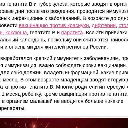
ив гепатита В и туберкулеза, которые вводят в орга
ервые дни после его рождения, проводится иммуниз
сных инфекционных заболеваний. В возрасте до одно
ровести
вакцинацию против краснухи
,
дифтерии
,
сто
и
,
коклюша
, гепатита В и
паротита
. Все эти прививки
альный календарь, поскольку они считаются наибол
 и опасными для жителей регионов России.
выработался крепкий иммунитет к заболеваниям, пр
я иммунизация, важно соблюдать сроки вакцинации.
и для себя должны владеть информацией, какие прив
1 месяц. В этом возрасте младенцам вводят вторую 
ата против гепатита В. Многие родители интересуютс
 1 месяц ребенку, кроме вакцинации против гепатита
 в организм малышей не вводятся больше никакие
препараты.