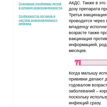
АКДС. Также в это
Основные проблемы детей
в период новорожденности
дозу препарата пр
Третья вакцинация
Особенности органов и
систем новорожденного
проводится через 
ребенка
младенцу исполнит
возрасте также пр
вакцинация против
информацией, роди
месяцев.
Когда малышу испо
прививки делают д
годовалом возрас
заболеваний – кор
поскольку использ
инфекций сразу.