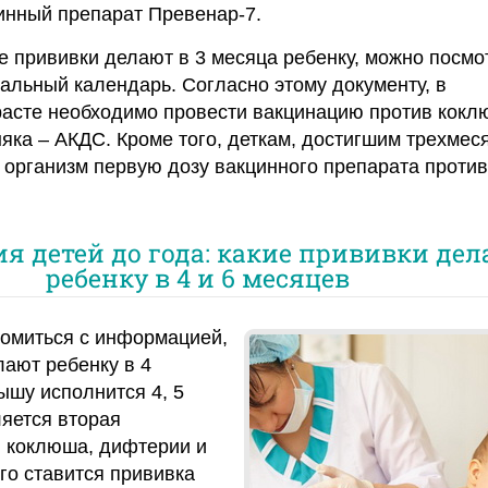
инный препарат Превенар-7.
ие прививки делают в 3 месяца ребенку, можно посмо
альный календарь. Согласно этому документу, в
асте необходимо провести вакцинацию против кокл
яка – АКДС. Кроме того, деткам, достигшим трехмес
в организм первую дозу вакцинного препарата против
я детей до года: какие прививки де
ребенку в 4 и 6 месяцев
комиться с информацией,
лают ребенку в 4
ышу исполнится 4, 5
яется вторая
в коклюша, дифтерии и
ого ставится прививка