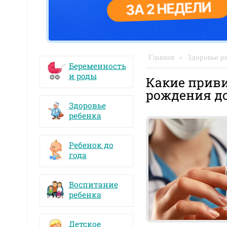
Главная
»
Здоровье р
Беременность
и роды
Какие приви
рождения до
Здоровье
ребенка
Ребенок до
года
Воспитание
ребенка
Детское