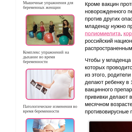
Мышечные упражнения для
Кроме вакцин прот
беременных женщин
новорожденного п
против других опа
младенцу нужно п
полиомиелита
,
кор
российский национ
распространенными
Комплекс упражнений на
дыхание во время
Чтобы у младенца 
беременности
которых проводитс
из этого, родител
делают ребенку в 
вакцинного препар
прививки делают в
месячном возрасте
Патологические изменения во
противовирусные 
время беременности