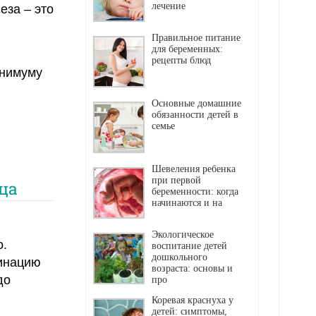
лечение
еза – это
Правильное питание
для беременных:
рецепты блюд
инимуму
Основные домашние
обязанности детей в
семье
Шевеления ребенка
при первой
ца
беременности: когда
начинаются и на
Экологическое
о.
воспитание детей
дошкольного
цинацию
возраста: основы и
до
про
Коревая краснуха у
детей: симптомы,