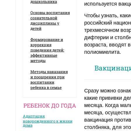
дошкольника
используется вакц
Основы воспитания
Чтобы узнать, как
сознательной
российский национ
дисциплины у
детей
трехмесячном возр
дифтерии и столбн
Формирование и
возраста, вводят 
коррекция
поведения детей:
полиомиелита.
эффективные
методы
Вакцинаци
Методы наказания
и поощрения при
воспитании
ребенка в семье
Сразу можно озна
какие прививки де
РЕБЕНОК ДО ГОДА
месяца. Когда мал
месяца, осуществл
Адаптация
вакцинация проти
новорожденного к жизни
дома
столбняка, для эт