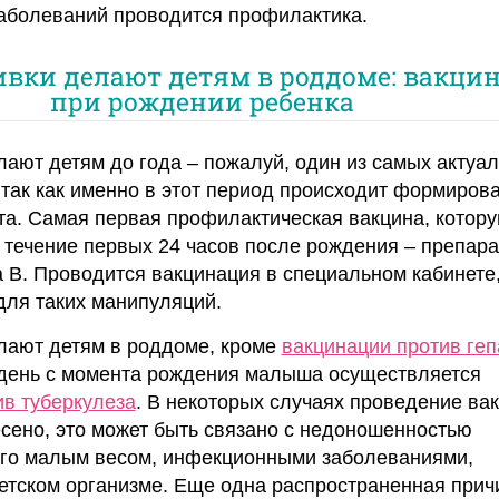
 заболеваний проводится профилактика.
ивки делают детям в роддоме: вакци
при рождении ребенка
лают детям до года – пожалуй, один из самых актуа
 так как именно в этот период происходит формиров
та. Самая первая профилактическая вакцина, котор
течение первых 24 часов после рождения – препара
а В. Проводится вакцинация в специальном кабинете
для таких манипуляций.
лают детям в роддоме, кроме
вакцинации против геп
 день с момента рождения малыша осуществляется
ив туберкулеза
. В некоторых случаях проведение ва
сено, это может быть связано с недоношенностью
его малым весом, инфекционными заболеваниями,
тском организме. Еще одна распространенная причи