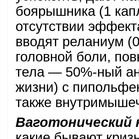
боярышника (1 капл
отсутствии эффек
вводят реланиум (0,
головной боли, по
тела — 50%-ный ана
жизни) с пипольфен
также внутримыше
Ваготонический к
какие бывают криз