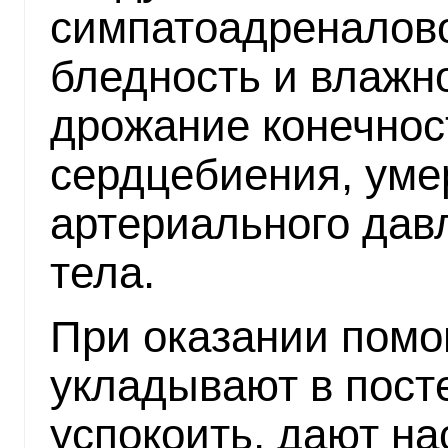
симпатоадреналово
бледность и влажн
дрожание конечност
сердцебиения, ум
артериального дав
тела.
При оказании помо
укладывают в пост
успокоить, дают н