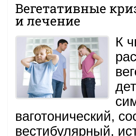
Вегетативные кри
и лечение
К ч
ра
вег
дет
си
ваготонический, со
вестибулярный, ис