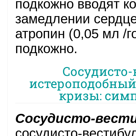
подкожно вводят коф
замедлении сердц
атропин (0,05 мл /г
подкожно.
Сосудисто-
истероподобный
кризы: сим
Сосудисто-вести
сосудисто-вестибу