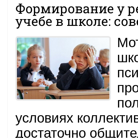
Формирование у р
учебе в школе: со
Мо
шк
пс
пр
по
условиях коллектив
достаточно общите