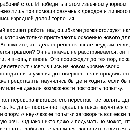
 рабочий стол. И победить в этом извечном упорном
ожно лишь при помощи разумных доводов и личного 
шись изрядной долей терпения.
ый вариант работы над ошибками демонстрируют на
 которые только приступают к освоению нового для
Вспомните, что делает ребенок после неудачи, если,
ется травмой? Он не плачет, не расстраивается, он 
ги, и вновь, и вновь. Это происходит до тех пор, пока
удовлетворит. Освоившись на новом уровне своих
доводит свои умения до совершенства и продвигает
же представить, научились бы дети ходить, если бы
ачу или не давали возможности повторить попытку.
ает переворачиваться, его перестают оставлять одн
е. Когда он постоянно падает, пытаясь научиться ст
и опору. А неуклюжие попытки заговорить всячески 
ную речь. Однако никто даже и подумать не может, ч
вставать, дабы он не ударился, запретить садиться,