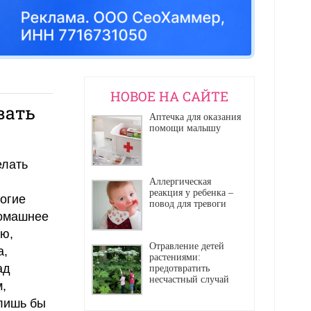
НОВОЕ НА САЙТЕ
вать
Аптечка для оказания
помощи малышу
елать
Аллергическая
реакция у ребенка –
огие
повод для тревоги
домашнее
ью,
Отравление детей
а,
растениями:
ад
предотвратить
несчастный случай
,
 лишь бы