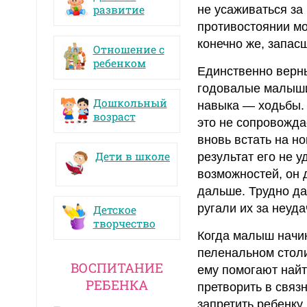
развитие
не усаживаться за
противостоянии м
конечно же, запас
Отношение с
ребенком
Единственно верн
годовалые малыши,
Дошкольный
навыка — ходьбы. 
возраст
это не сопровожда
вновь встать на но
Дети в школе
результат его не 
возможностей, он 
дальше. Трудно да
ругали их за неуд
Детское
творчество
Когда малыш начин
пеленальном столик
ВОСПИТАНИЕ
ему помогают найт
РЕБЕНКА
претворить в связ
запретить ребенку 