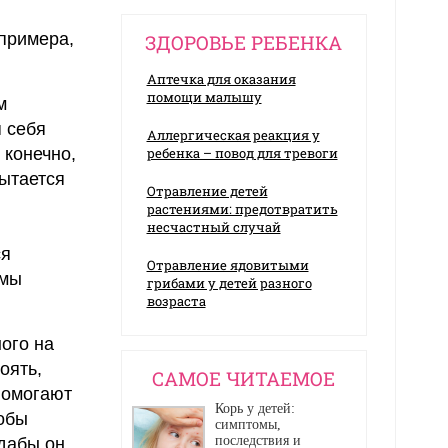
примера,
ЗДОРОВЬЕ РЕБЕНКА
Аптечка для оказания
помощи малышу
м
 себя
Аллергическая реакция у
 конечно,
ребенка – повод для тревоги
пытается
Отравление детей
растениями: предотвратить
несчастный случай
ся
Отравление ядовитыми
 мы
грибами у детей разного
возраста
ого на
оять,
CАМОЕ ЧИТАЕМОЕ
помогают
Корь у детей:
тобы
симптомы,
последствия и
 дабы он