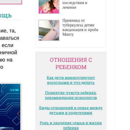
последствия и
лечение
мощь
Прививка от
туберкулеза детям:
вакцинация и проба
е, та,
Манту
таваться
о если
оничной
ОТНОШЕНИЯ С
аю на
РЕБЕНКОМ
то
Как дети манипулируют
взрослыми и что делать
Принятие чувств ребенка:
рекомендации психологов
Виды отношений в семье между
детьми и родителями
Роль и значение семьи в жизни
ребенка