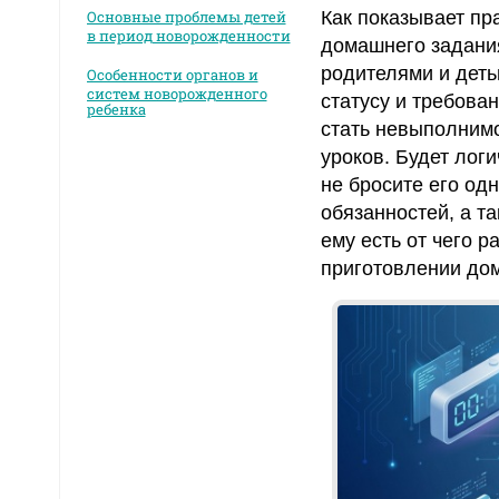
Основные проблемы детей
Как показывает пра
в период новорожденности
домашнего задания
родителями и деть
Особенности органов и
систем новорожденного
статусу и требова
ребенка
стать невыполнимо
уроков. Будет лог
не бросите его од
обязанностей, а т
ему есть от чего р
приготовлении дом