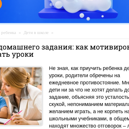
 ребенка
»
Дети в школе
»
домашнего задания: как мотивиро
ать уроки
Не зная, как приучить ребенка д
уроки, родители обречены на
ежедневное противостояние. Мн
дети ни за что не хотят делать 
задание, объясняя это усталост
скукой, непониманием материал
желанием играть, а не корпеть н
школьными учебниками, в общем
находят множество отговорок –