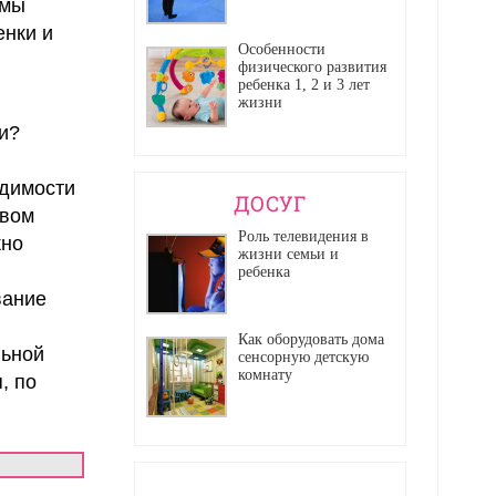
 мы
енки и
Особенности
физического развития
ребенка 1, 2 и 3 лет
жизни
и?
одимости
ДОСУГ
овом
Роль телевидения в
жно
жизни семьи и
ребенка
вание
Как оборудовать дома
льной
сенсорную детскую
комнату
, по