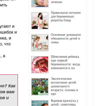
лечение
рить
Правильное питание
для беременных:
рецепты блюд
угают и
ошибок и
Основные домашние
нка, и
обязанности детей в
семье
, что
, а
Шевеления ребенка
при первой
беременности: когда
начинаются и на
Экологическое
воспитание детей
но? Как
дошкольного
возраста: основы и
ом вам
про
ов и
Коревая краснуха у
детей: симптомы,