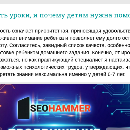
ть уроки, и почему детям нужна по
сть означает приоритетная, приносящая удовольстви
рживает внимание ребенка и позволяет ему долго ос
ту. Согласитесь, завидный список качеств, особенн
готовке ребенком домашнего задания. Конечно, от ир
ржаться, но как практикующий специалист я настаив
зможных психологических трудов, утверждающих, ч
ретать знания максимальна именно у детей 6-7 лет.