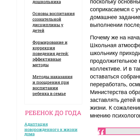
поскольку основны
дошкольника
соприкасаемся с у
Основы воспитания
домашнее задание
сознательной
дисциплины у
выполнении после
детей
Почему же на нача
Формирование и
Школьная атмосфе
коррекция
школьнику приходи
поведения детей:
эффективные
продолжительное в
методы
коллективе. И в т
оставаться собра
Методы наказания
и поощрения при
переработать, осм
воспитании
Министерства обра
ребенка в семье
заставлять детей 
жизни. К сожалени
РЕБЕНОК ДО ГОДА
мнению психологов
Адаптация
новорожденного к жизни
дома