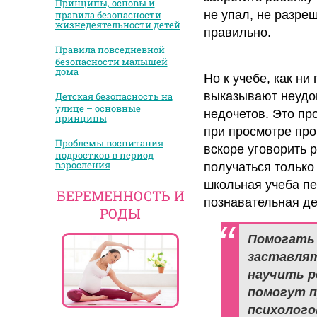
Принципы, основы и
не упал, не разреш
правила безопасности
жизнедеятельности детей
правильно.
Правила повседневной
безопасности малышей
дома
Но к учебе, как н
выказывают неудов
Детская безопасность на
улице – основные
недочетов. Это пр
принципы
при просмотре про
Проблемы воспитания
вскоре уговорить р
подростков в период
взросления
получаться только
школьная учеба пер
БЕРЕМЕННОСТЬ И
познавательная де
РОДЫ
Помогать 
заставлят
научить р
помогут п
психолого