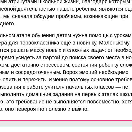
ми атрибутами школьной жизни, благодаря которым
чебной деятельностью нашего ребенка, являются оц
, мы сначала обсудим проблемы, возникающие при
днего.
льном этапе обучения детям нужна помощь с урокам
ра для первоклассника еще в новинку. Маленькому
тся решать массу новых и сложных задач: от необх
ремя усидеть за партой до поиска своего места в н
аком, достаточно стрессовом, состоянии ребенку сло
нным и сосредоточенным. Ворох эмоций необходимо
ыслить и пережить. Именно поэтому основное требо
зования к работе учителя начальных классов — не
выполнять домашние задания на первых этапах шко
ю, это требование не выполняется повсеместно, хотя
, оно невероятно полезно и важно.