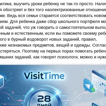
ктика, выучить уроки ребенку не так-то просто. Нал
 обостряет и без того наэлектризованные отношени
ми. Ведь вся семья старается соответствовать ново
ниям. Для ребенка даже сбор школьного портфеля м
й задачей, что уж говорить о самостоятельном вып
ичным и естественным, если вы поможете своему ребе
ного в бурный водоворот новых заданий, правил,
акже незнакомых предметов, вещей и одежды. Соглас
астеряться. Поэтому на первых порах помогать ребен
ашних заданий, как говорят психологи, можно и нуж