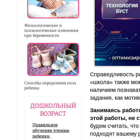
Физиологические и
психологические изменения
при беременности
Справедливость р
«школа» также мож
Способы определения пола
ребенка
наличием познава
задания, как моти
ДОШКОЛЬНЫЙ
Занимаясь работ
ВОЗРАСТ
этой работы, не 
Правильное
будем считать, что
обучение чтению
подходят вашему р
ребенка-