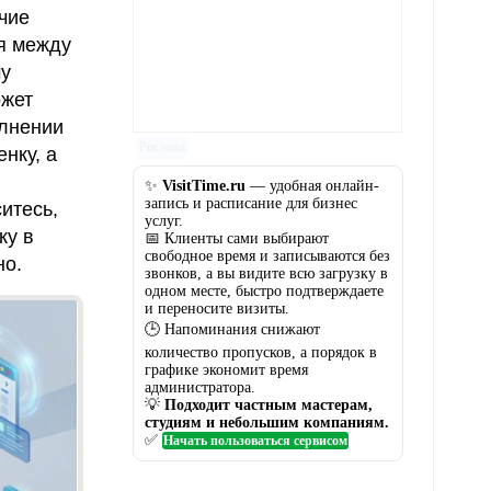
ичие
я между
му
ожет
олнении
Реклама
нку, а
✨
VisitTime.ru
— удобная онлайн-
запись и расписание для бизнес
итесь,
услуг.
ку в
📅 Клиенты сами выбирают
свободное время и записываются без
но.
звонков, а вы видите всю загрузку в
одном месте, быстро подтверждаете
и переносите визиты.
🕒 Напоминания снижают
количество пропусков, а порядок в
графике экономит время
администратора.
💡
Подходит частным мастерам,
студиям и небольшим компаниям.
✅
Начать пользоваться сервисом