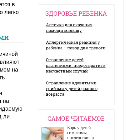
ется в
о легко
ЗДОРОВЬЕ РЕБЕНКА
Аптечка для оказания
помощи малышу
ами
Аллергическая реакция у
ребенка – повод для тревоги
ричиной
Отравление детей
 влияют
растениями: предотвратить
умом на
несчастный случай
ть
Отравление ядовитыми
,
грибами у детей разного
я
возраста
я на
жидаемую
д ли
CАМОЕ ЧИТАЕМОЕ
Корь у детей:
симптомы,
последствия и