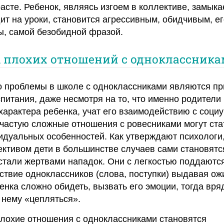
асте. Ребенок, являясь изгоем в коллективе, замыка
ит на уроки, становится агрессивным, обидчивым, ег
бы, самой безобидной фразой.
плохих отношений с одноклассник
то проблемы в школе с одноклассниками являются п
питания, даже несмотря на то, что именно родители
арактера ребенка, учат его взаимодействию с соци
частую сложные отношения с ровесниками могут ста
дуальных особенностей. Как утверждают психологи
ктивом дети в большинстве случаев сами становятс
 стали жертвами нападок. Они с легкостью поддаютс
ствие одноклассников (слова, поступки) выдавая о
енка сложно обидеть, вызвать его эмоции, тогда вря
 нему «цепляться».
 плохие отношения с одноклассниками становятся