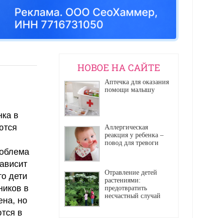
НОВОЕ НА САЙТЕ
Аптечка для оказания
помощи малышу
нка в
ются
Аллергическая
реакция у ребенка –
повод для тревоги
роблема
зависит
Отравление детей
то дети
растениями:
ников в
предотвратить
несчастный случай
ена, но
тся в