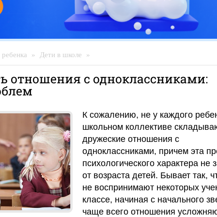
 ребенка
»
Дети в школе
»
ь отношения с одноклассниками:
облем
К сожалению, не у каждого ребе
школьном коллективе складыва
дружеские отношения с
одноклассниками, причем эта п
психологического характера не 
от возраста детей. Бывает так, ч
не воспринимают некоторых уче
классе, начиная с начального зв
чаще всего отношения усложняю