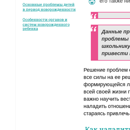
его также ни
Основные проблемы детей
в период новорожденности
Особенности органов и
систем новорожденного
ребенка
Данные пр
проблемы 
школьнику
привести 
Решение проблем с
все силы на ее ре
формирующейся лич
всей своей жизни 
важно научить вес
наладить отношени
стараясь привлечь
Как наладить