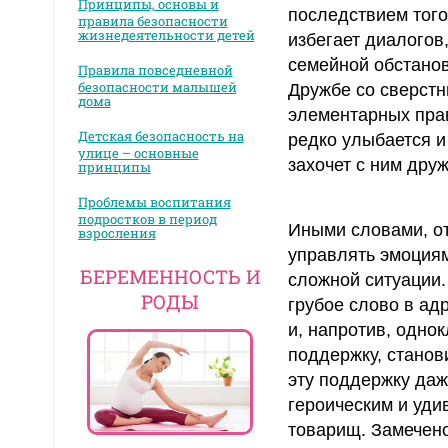
Принципы, основы и
последствием того
правила безопасности
жизнедеятельности детей
избегает диалогов,
семейной обстано
Правила повседневной
безопасности малышей
Дружбе со сверстн
дома
элементарных прав
Детская безопасность на
редко улыбается и
улице – основные
захочет с ним друж
принципы
Проблемы воспитания
подростков в период
Иными словами, от
взросления
управлять эмоциям
БЕРЕМЕННОСТЬ И
сложной ситуации.
РОДЫ
грубое слово в ад
и, напротив, одно
поддержку, станов
эту поддержку даж
героическим и уди
товарищ. Замечено,