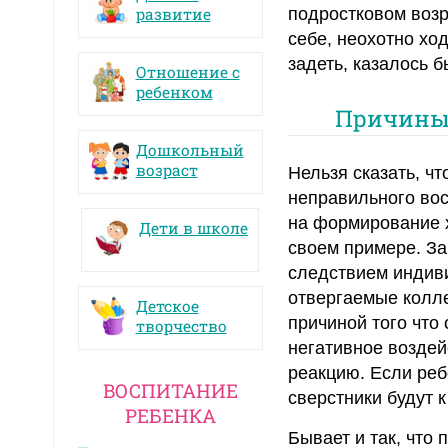
развитие
подростковом возр
себе, неохотно ход
задеть, казалось 
Отношение с
ребенком
Причины 
Дошкольный
возраст
Нельзя сказать, ч
неправильного вос
на формирование х
Дети в школе
своем примере. За
следствием индиви
отвергаемые колле
Детское
причиной того что
творчество
негативное воздей
реакцию. Если реб
ВОСПИТАНИЕ
сверстники будут к
РЕБЕНКА
Бывает и так, что