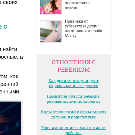
а своих
последствия и
лечение
Прививка от
 с
туберкулеза детям:
вакцинация и проба
Манту
и найти
рослые, а
ОТНОШЕНИЯ С
РЕБЕНКОМ
ом, как
Как дети манипулируют
тренний
взрослыми и что делать
венными.
Принятие чувств ребенка:
рекомендации психологов
Виды отношений в семье между
детьми и родителями
Роль и значение семьи в жизни
ребенка