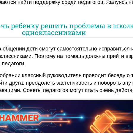
раются найти поддержку среди педагогов, жалуясь н
чь ребенку решить проблемы в школе
одноклассниками
 общении дети смогут самостоятельно исправиться 
классниками. Поэтому на помощь должны прийти вз
 педагоги.
обрании классный руководитель проводит беседу о т
йти друга, преодолеть застенчивость и побороть вну
ающими. Советы педагогов могут стать очень дейст