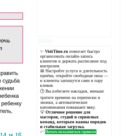
мочь
Реклама
т
✨
VisitTime.ru
помогает быстро
организовать онлайн-запись
клиентов и держать расписание под
контролем.
📅 Настройте услуги и длительность
править
приёма, откройте свободные окна —
я судьба
и клиенты запишутся сами в пару
кликов.
жении
🕒 Вы избегаете накладок, меньше
ребенка
тратите времени на переписки и
звонки, а автоматические
 ребенку
напоминания повышают явку.
тель,
💡
Отличное решение для
мастеров, студий и сервисных
команд, которым важны порядок
и стабильная загрузка.
✅
Начать пользоваться сервисом
4 и 15