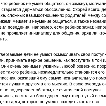
 что ребенок не умеет общаться, он замкнут, молчали
 старается держаться обособленно. Скорей всего, де
вке, сложных взаимоотношениях родителей между со
иками мешает и неумение общаться, а также незнан
ил поведения. Например, если ребенок зажат, непр
 не проявляет инициативу для общения, вряд ли кто
ить.
вергаемые дети не умеют осмысливать свои поступк
и, принимать верное решение, как поступить в той и
 Они очень ранимы и уязвимы. Любой ровесник, пр
рес такого ребенка, незамедлительно становится его 
классник, оказавший ему самую незначительную пом
ится лучшим другом в его мыслях. В свою очередь о
е не подозревает об этом, не считая свой поступок
вляясь, насколько благодарен ему отвергнутый всем
 что дети, которые не умеют находить контакт со