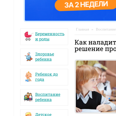
Главная
»
Воспитание
Беременность
и роды
Как наладит
решение пр
Здоровье
ребенка
Ребенок до
года
Воспитание
ребенка
Детское