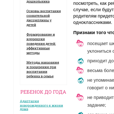
дошкольника
посмотреть, как ре
случае, если буду
Основы воспитания
сознательной
родителям придетс
дисциплины у
одноклассниками.
детей
Признаки того чт
Формирование и
коррекция
посещает шк
поведения детей:
эффективные
уклониться о
методы
приходит до
Методы наказания
и поощрения при
весьма боле
воспитании
ребенка в семье
не упоминае
говорит о н
РЕБЕНОК ДО ГОДА
не приводит
Адаптация
задание;
новорожденного к жизни
дома