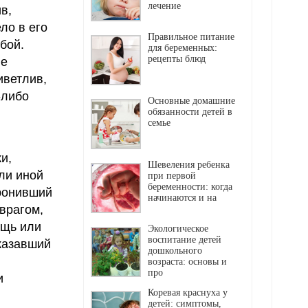
лечение
в,
ло в его
Правильное питание
бой.
для беременных:
рецепты блюд
ие
иветлив,
-либо
Основные домашние
обязанности детей в
семье
и,
Шевеления ребенка
ли иной
при первой
беременности: когда
оронивший
начинаются и на
врагом,
ощь или
Экологическое
воспитание детей
казавший
дошкольного
возраста: основы и
про
и
Коревая краснуха у
детей: симптомы,