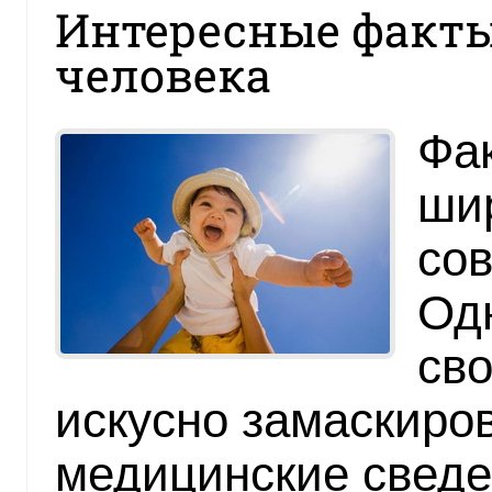
Интересные факты
человека
Фа
шир
со
Од
сво
искусно замаскиро
медицинские сведе