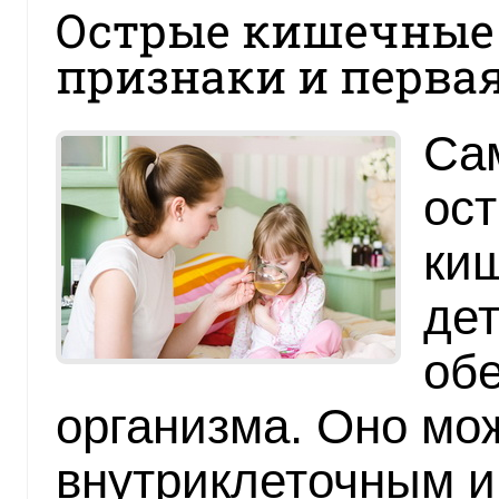
Острые кишечные 
признаки и перва
Са
ос
ки
дет
об
организма. Оно мо
внутриклеточным и