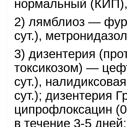
нормальный (КИП),
2) лямблиоз — фура
сут.), метронидазол 
3) дизентерия (пр
токсикозом) — цефт
сут.), налидиксовая
сут.); дизентерия
ципрофлоксацин (0,2
в течение 3-5 дней;