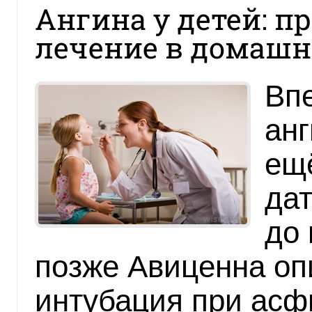
Ангина у детей: п
лечение в домашн
Вп
ан
ещё
дат
до 
позже Авиценна оп
интубация при асф