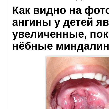
Как видно на фот
ангины у детей я
увеличенные, по
нёбные миндали