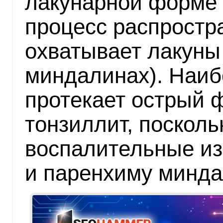
лакунарной форме
процесс распростр
охватывает лакуны
миндалинах). Наиб
протекает острый
тонзиллит, посколь
воспалительные из
и паренхиму минда