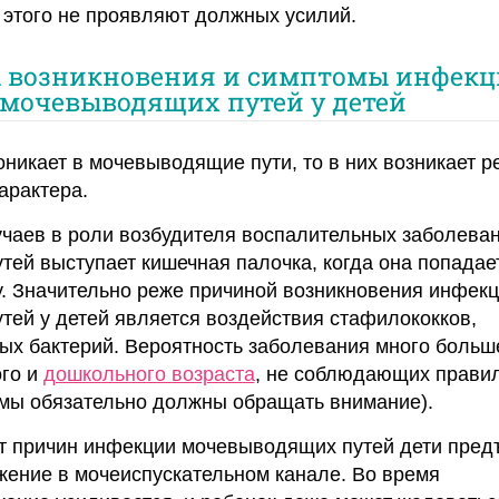
 этого не проявляют должных усилий.
 возникновения и симптомы инфекц
мочевыводящих путей у детей
никает в мочевыводящие пути, то в них возникает р
арактера.
чаев в роли возбудителя воспалительных заболева
ей выступает кишечная палочка, когда она попадает
у. Значительно реже причиной возникновения инфек
ей у детей является воздействия стафилококков,
ных бактерий. Вероятность заболевания много больш
го и
дошкольного возраста
, не соблюдающих прави
амы обязательно должны обращать внимание).
от причин инфекции мочевыводящих путей дети пре
жение в мочеиспускательном канале. Во время