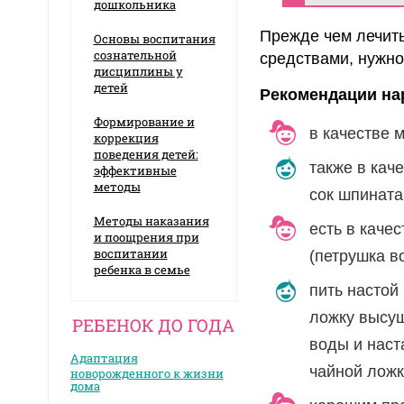
дошкольника
Прежде чем лечит
Основы воспитания
сознательной
средствами, нужно
дисциплины у
детей
Рекомендации на
Формирование и
в качестве м
коррекция
поведения детей:
также в кач
эффективные
методы
сок шпината
Методы наказания
есть в каче
и поощрения при
воспитании
(петрушка в
ребенка в семье
пить настой
ложку высуш
РЕБЕНОК ДО ГОДА
воды и наст
Адаптация
чайной ложке
новорожденного к жизни
дома