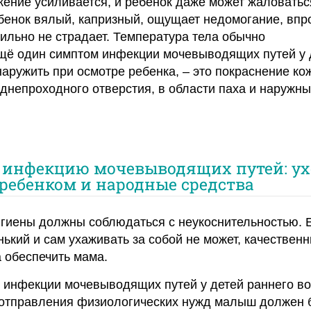
ение усиливается, и ребенок даже может жаловатьс
бенок вялый, капризный, ощущает недомогание, впр
ильно не страдает. Температура тела обычно
щё один симптом инфекции мочевыводящих путей у 
аружить при осмотре ребенка, – это покраснение ко
аднепроходного отверстия, в области паха и наружны
 инфекцию мочевыводящих путей: ух
ребенком и народные средства
гиены должны соблюдаться с неукоснительностью. 
ький и сам ухаживать за собой не может, качествен
 обеспечить мама.
 инфекции мочевыводящих путей у детей раннего во
 отправления физиологических нужд малыш должен 