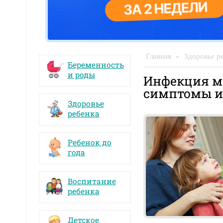
Главная
»
Здоровье р
Беременность
и роды
Инфекция м
симптомы и
Здоровье
ребенка
Ребенок до
года
Воспитание
ребенка
Детское