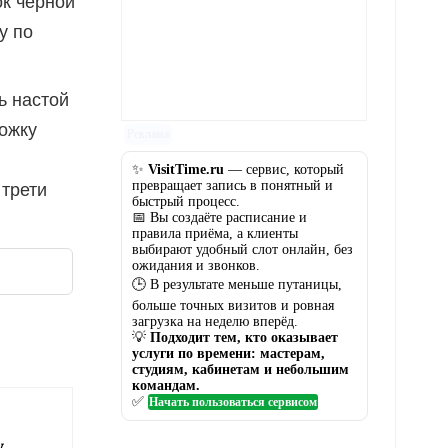
к черной
у по
ь настой
ожку
Реклама
✨
VisitTime.ru
— сервис, который
превращает запись в понятный и
 трети
быстрый процесс.
📅 Вы создаёте расписание и
правила приёма, а клиенты
выбирают удобный слот онлайн, без
ожидания и звонков.
🕒 В результате меньше путаницы,
больше точных визитов и ровная
загрузка на неделю вперёд.
💡
Подходит тем, кто оказывает
услуги по времени: мастерам,
студиям, кабинетам и небольшим
командам.
✅
Начать пользоваться сервисом
у