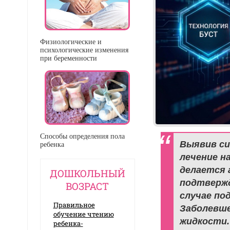
Физиологические и
психологические изменения
при беременности
Способы определения пола
Выявив си
ребенка
лечение н
делается 
ДОШКОЛЬНЫЙ
подтвержд
ВОЗРАСТ
случае по
Правильное
Заболевше
обучение чтению
жидкости.
ребенка-