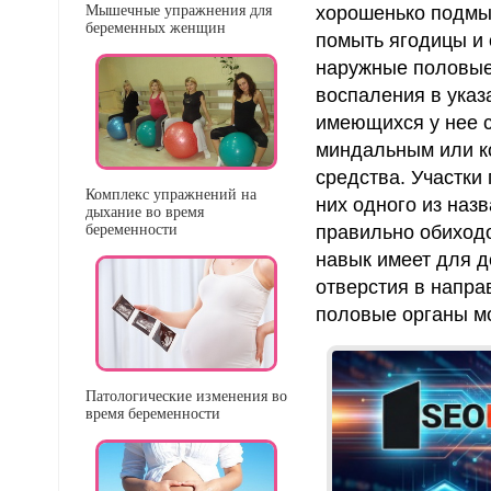
Мышечные упражнения для
хорошенько подмыт
беременных женщин
помыть ягодицы и 
наружные половые 
воспаления в указ
имеющихся у нее с
миндальным или к
средства. Участки
Комплекс упражнений на
них одного из наз
дыхание во время
беременности
правильно обиходо
навык имеет для д
отверстия в напра
половые органы мо
Патологические изменения во
время беременности