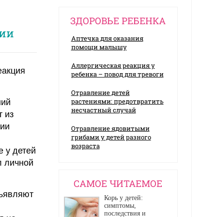
ЗДОРОВЬЕ РЕБЕНКА
ии
Аптечка для оказания
помощи малышу
Аллергическая реакция у
еакция
ребенка – повод для тревоги
Отравление детей
растениями: предотвратить
ний
несчастный случай
 из
ции
Отравление ядовитыми
грибами у детей разного
возраста
е у детей
л личной
CАМОЕ ЧИТАЕМОЕ
дъявляют
Корь у детей:
симптомы,
последствия и