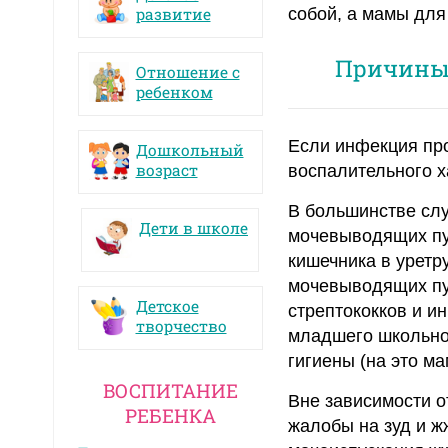
развитие
собой, а мамы для
Причины
Отношение с
ребенком
Если инфекция про
Дошкольный
возраст
воспалительного х
В большинстве слу
Дети в школе
мочевыводящих пут
кишечника в уретр
мочевыводящих пут
Детское
стрептококков и и
творчество
младшего школьно
гигиены (на это м
ВОСПИТАНИЕ
Вне зависимости 
РЕБЕНКА
жалобы на зуд и ж