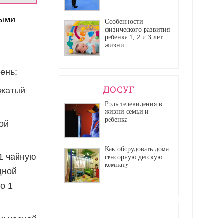
ными
Особенности
физического развития
ребенка 1, 2 и 3 лет
жизни
ень;
ДОСУГ
тжатый
Роль телевидения в
жизни семьи и
ребенка
ой
Как оборудовать дома
 1 чайную
сенсорную детскую
комнату
дной
о 1