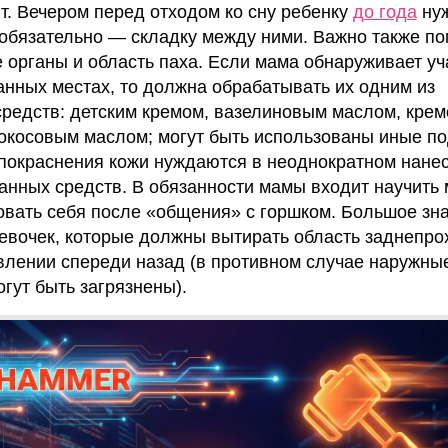
. Вечером перед отходом ко сну ребенку
до года
ну
обязательно — складку между ними. Важно также п
органы и область паха. Если мама обнаруживает уч
анных местах, то должна обрабатывать их одним из
редств: детским кремом, вазелиновым маслом, крем
окосовым маслом; могут быть использованы иные п
 покраснения кожи нуждаются в неоднократном нане
ванных средств. В обязанности мамы входит научит
вать себя после «общения» с горшком. Большое зн
евочек, которые должны вытирать область заднепро
влении спереди назад (в противном случае наружны
гут быть загрязнены).