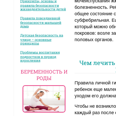
мочеиспускания жж
Принципы, основы и
правила безопасности
болезненность. Ре
жизнедеятельности детей
общее состояние с
Правила повседневной
субфебрильная. Е
безопасности малышей
дома
который можно обн
покровов: возле з
Детская безопасность на
половых органов.
улице – основные
принципы
Проблемы воспитания
подростков в период
взросления
Чем лечить
БЕРЕМЕННОСТЬ И
РОДЫ
Правила личной ги
ребенок еще мален
уходом его должна
Чтобы не возникло
каждый раз после