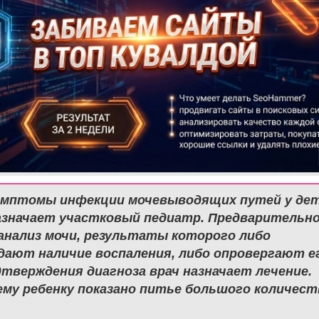
мптомы инфекции мочевыводящих путей у дет
азначает участковый педиатр. Предварительн
анализ мочи, результаты которого либо
ают наличие воспаления, либо опровергают ег
дтверждения диагноза врач назначает лечение.
му ребенку показано питье большого количест