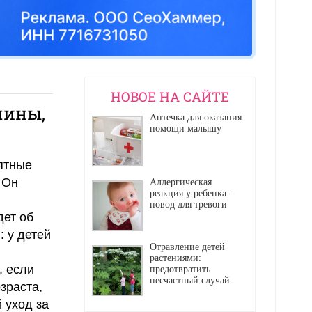
НОВОЕ НА САЙТЕ
чины,
Аптечка для оказания
помощи малышу
ятные
 Он
Аллергическая
реакция у ребенка –
повод для тревоги
дет об
 у детей
Отравление детей
растениями:
, если
предотвратить
несчастный случай
зраста,
 уход за