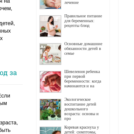
я на
лечение
очем,
Правильное питание
для беременных:
детей,
рецепты блюд
жных
х
Основные домашние
обязанности детей в
семье
од за
Шевеления ребенка
при первой
беременности: когда
начинаются и на
Если
Экологическое
ным
воспитание детей
дошкольного
возраста: основы и
про
зраста,
Коревая краснуха у
быть
детей: симптомы,