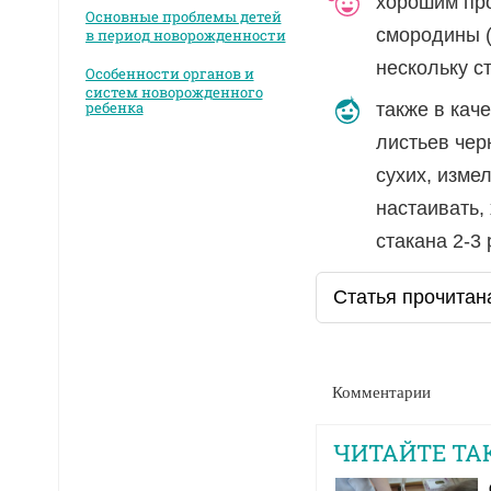
хорошим про
Основные проблемы детей
смородины (
в период новорожденности
нескольку с
Особенности органов и
систем новорожденного
ребенка
также в кач
листьев чер
сухих, изме
настаивать,
стакана 2-3 
Статья прочитана
Комментарии
ЧИТАЙТЕ ТА