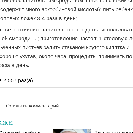
тивовоспалительным средством является свежий со
содержит много аскорбиновой кислоты); пить ребенк
толовых ложек 3-4 раза в день;
естве противовоспалительного средства использоват
ной смородины; приготовление настоя: 1 столовую л
льченных листьев залить стаканом крутого кипятка и
 хорошо укутав, около часа, процедить; принимать по
раза в день.
 2 557 раз(a).
Оставить комментарий
КЖЕ:
Сахарный диабет у
Пупочная грыжа 