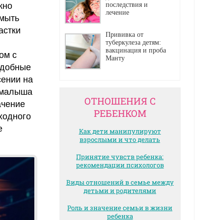
жно
последствия и
лечение
омыть
астки
Прививка от
туберкулеза детям:
вакцинация и проба
ом с
Манту
одобные
сении на
ь малыша
ОТНОШЕНИЯ С
ачение
РЕБЕНКОМ
ходного
е
Как дети манипулируют
взрослыми и что делать
Принятие чувств ребенка:
рекомендации психологов
Виды отношений в семье между
детьми и родителями
Роль и значение семьи в жизни
ребенка