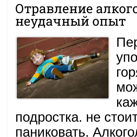
Отравление алкого
неудачный опыт
Пе
уп
гор
мож
каж
подростка. не стои
паниковать. Алкого