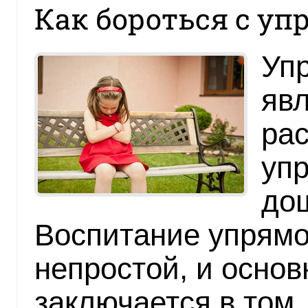
Как бороться с у
Упр
явл
рас
уп
до
Воспитание упрямо
непростой, и основ
заключается в том,