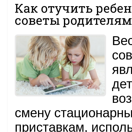
Как отучить ребен
советы родителям
Ве
со
явл
де
воз
смену стационарн
приставкам, испол