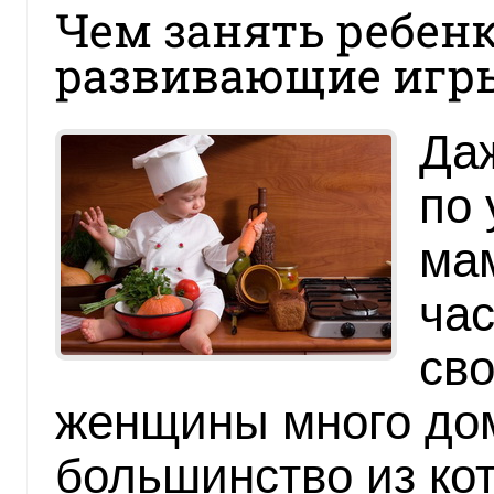
Чем занять ребенк
развивающие игр
Даж
по 
мам
час
св
женщины много до
большинство из ко