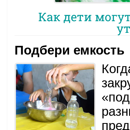
Как дети могут
у
Подбери емкость
Когд
закр
«под
разн
пред