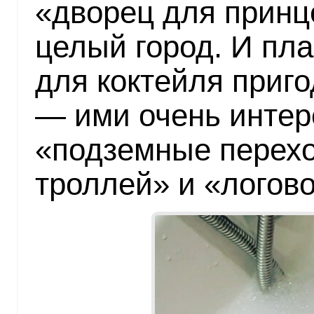
«дворец для принц
целый город. И пл
для коктейля приго
— ими очень интер
«подземные перех
троллей» и «логов