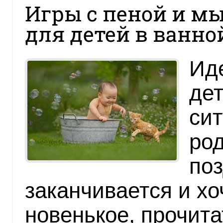
Игры с пеной и 
для детей в ванно
Ид
дет
сит
род
по
заканчивается и хо
новенькое, прочита