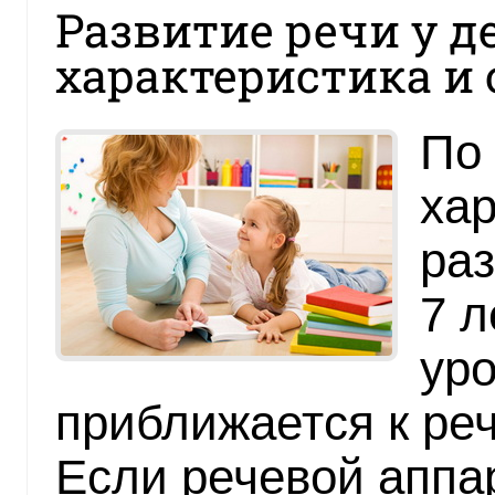
Развитие речи у де
характеристика и
По
ха
раз
7 л
уро
приближается к ре
Если речевой аппа