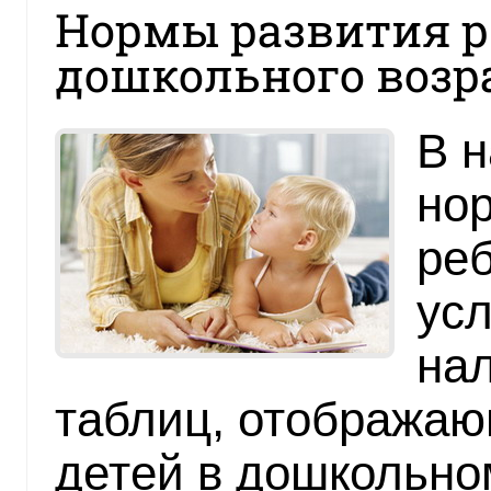
Нормы развития р
дошкольного возр
В 
нор
реб
усл
на
таблиц, отображаю
детей в дошкольно