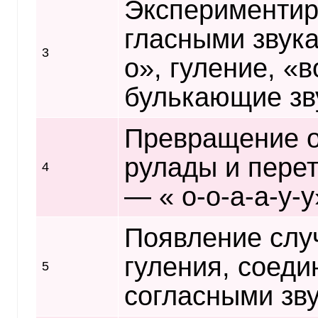
Экспериментир
гласными звука
3
о», гуление, «
булькающие зву
Превращение о
рулады и перет
4
— « о-о-а-а-у-у
Появление случ
гуления, соеди
5
согласными звук