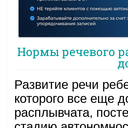
Нормы речевого ра
д
Развитие речи ребе
которого все еще д
расплывчата, пост
стадию автономнос