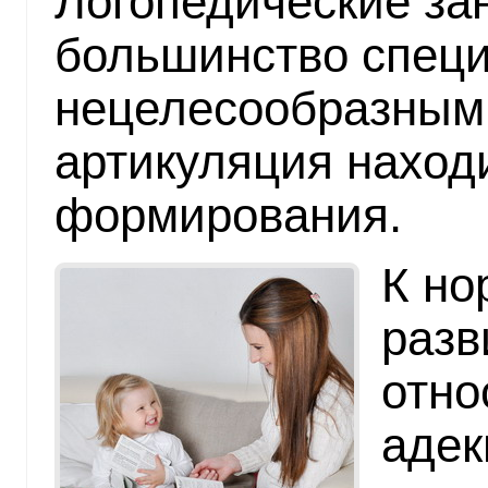
Логопедические за
большинство специ
нецелесообразными
артикуляция наход
формирования.
К но
разв
отно
адек