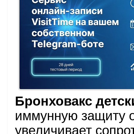
Бронховакс детск
иммунную защиту о
увеличивает сопро