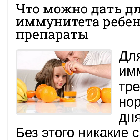
Что можно дать д
иммунитета ребенк
препараты
Дл
им
тре
но
дня
Без этого никакие 