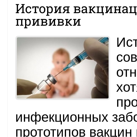
История вакцинаци
прививки
Ис
со
отн
хот
пр
инфекционных заб
прототипов вакцин