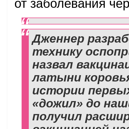
от заболевания чер
Дженнер разра
технику оспопр
назвал вакцинац
латыни коровья
истории первы
«дожил» до наш
получил расшир