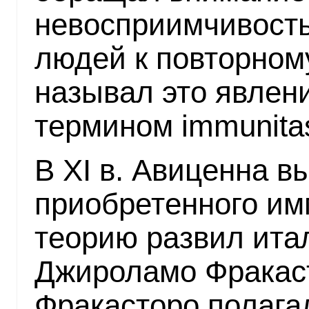
невосприимчивост
людей к повторном
называл это явлен
термином immunita
В XI в. Авиценна 
приобретенного им
теорию развил ита
Джироламо Фракаст
Фракасторо полагал