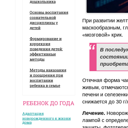
дошкольника
Основы воспитания
сознательной
При развитии желт
дисциплины у
маскообразным, гл
детей
«мозговой» крик.
Формирование и
коррекция
поведения детей:
В последу
эффективные
состоянии
методы
приобрета
Методы наказания
и поощрения при
Отечная форма час
воспитании
ребенка в семье
живым, отмечаются
печени и селезенк
снижается до 30 г/
РЕБЕНОК ДО ГОДА
Лечение.
Новорожд
Адаптация
новорожденного к жизни
лампой с определе
дома
защиты. Фототера