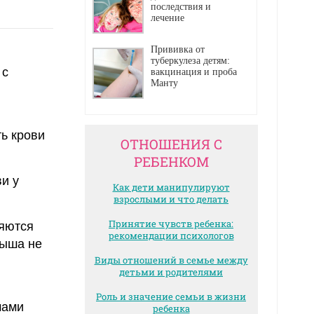
последствия и
лечение
Прививка от
туберкулеза детям:
 с
вакцинация и проба
Манту
ь крови
ОТНОШЕНИЯ С
РЕБЕНКОМ
и у
Как дети манипулируют
взрослыми и что делать
Принятие чувств ребенка:
яются
рекомендации психологов
лыша не
Виды отношений в семье между
детьми и родителями
Роль и значение семьи в жизни
мами
ребенка