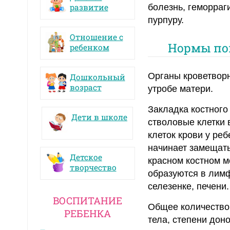
развитие
болезнь, геморраг
пурпуру.
Отношение с
Нормы пок
ребенком
Органы кроветвор
Дошкольный
возраст
утробе матери.
Закладка костного
Дети в школе
стволовые клетки 
клеток крови у реб
начинает замещать
Детское
красном костном м
творчество
образуются в лимф
селезенке, печени.
ВОСПИТАНИЕ
Общее количество 
РЕБЕНКА
тела, степени дон