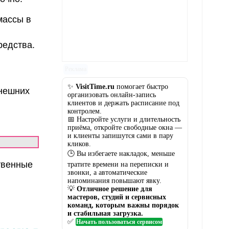
массы в
редства.
Реклама
✨
VisitTime.ru
помогает быстро
внешних
организовать онлайн-запись
клиентов и держать расписание под
контролем.
📅 Настройте услуги и длительность
приёма, откройте свободные окна —
и клиенты запишутся сами в пару
кликов.
🕒 Вы избегаете накладок, меньше
твенные
тратите времени на переписки и
звонки, а автоматические
напоминания повышают явку.
💡
Отличное решение для
мастеров, студий и сервисных
команд, которым важны порядок
и стабильная загрузка.
✅
Начать пользоваться сервисом