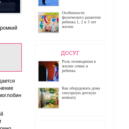
Реклама
Особенности
физического развития
ребенка 1, 2 и 3 лет
жизни
громкий
ДОСУГ
Роль телевидения в
жизни семьи и
ребенка
дается
ичение
Как оборудовать дома
сенсорную детскую
емоглобин
комнату
ой
т
очно.