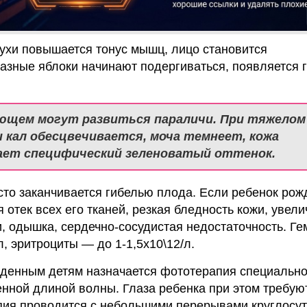
ухи повышается тонус мышц, лицо становится
азные яблоки начинают подергиваться, появляется 
ющем могут развиться параличи. При тяжелом
 кал обесцвечивается, моча темнеет, кожа
ет специфический зеленоватый оттенок.
то заканчивается гибелью плода. Если ребенок рож
 отек всех его тканей, резкая бледность кожи, увел
и, одышка, сердечно-сосудистая недостаточность. Г
л, эритроциты — до 1-1,5х10\12/л.
енным детям назначается фототерапия специальн
нной длиной волны. Глаза ребенка при этом требую
пия проводится с небольшими перерывами круглосут