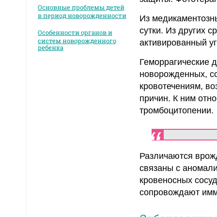
Основные проблемы детей
в период новорожденности
Из медикаментозны
сутки. Из других 
Особенности органов и
систем новорожденного
активированный уг
ребенка
Геморрагические д
новорожденных, с
кровотечениям, в
причин. К ним отн
тромбоцитопении.
Различаются врож
связаны с аномал
кровеносных сосу
сопровождают имм