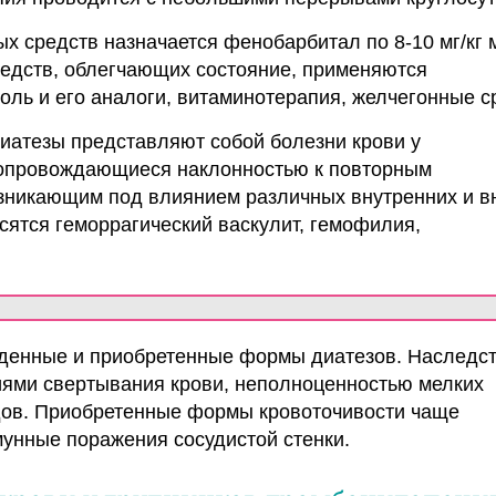
х средств назначается фенобарбитал по 8-10 мг/кг 
средств, облегчающих состояние, применяются
оль и его аналоги, витаминотерапия, желчегонные с
иатезы представляют собой болезни крови у
опровождающиеся наклонностью к повторным
озникающим под влиянием различных внутренних и 
осятся геморрагический васкулит, гемофилия,
денные и приобретенные формы диатезов. Наследс
иями свертывания крови, неполноценностью мелких
дов. Приобретенные формы кровоточивости чаще
унные поражения сосудистой стенки.