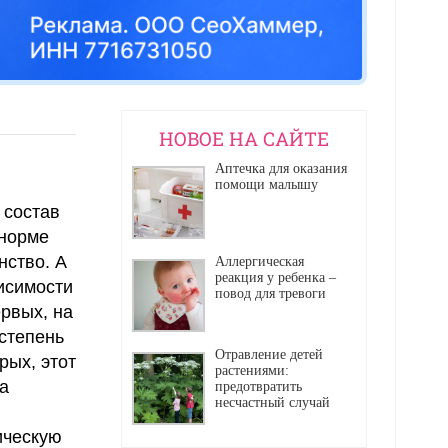
НОВОЕ НА САЙТЕ
Аптечка для оказания
помощи малышу
 состав
 норме
нство. А
Аллергическая
реакция у ребенка –
исимости
повод для тревоги
ервых, на
степень
Отравление детей
рых, этот
растениями:
а
предотвратить
несчастный случай
ическую