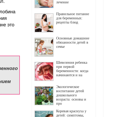
л.
лечение
глобина
Правильное питание
ния
для беременных:
рецепты блюд
не это
Основные домашние
обязанности детей в
семье
Шевеления ребенка
при первой
венного
беременности: когда
начинаются и на
нием
Экологическое
воспитание детей
дошкольного
возраста: основы и
про
Коревая краснуха у
детей: симптомы,