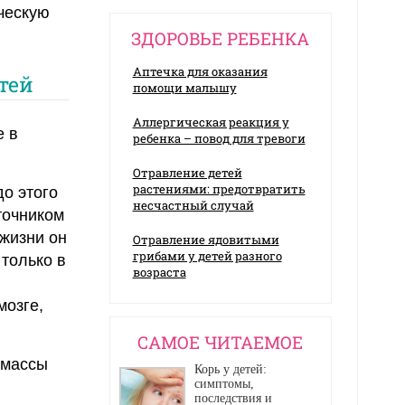
ическую
ЗДОРОВЬЕ РЕБЕНКА
Аптечка для оказания
тей
помощи малышу
Аллергическая реакция у
е в
ребенка – повод для тревоги
Отравление детей
растениями: предотвратить
до этого
несчастный случай
точником
 жизни он
Отравление ядовитыми
грибами у детей разного
только в
возраста
мозге,
CАМОЕ ЧИТАЕМОЕ
 массы
Корь у детей:
симптомы,
последствия и