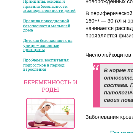
Принципы, основы и
новорожденных сос
правила безопасности
жизнедеятельности детей
В периферической
160+/ — 30 г/л и 
Правила повседневной
безопасности малышей
начинается распад
дома
проявляется физио
Детская безопасность на
улице – основные
принципы
Число лейкоцитов 
Проблемы воспитания
подростков в период
взросления
В норме п
относител
БЕРЕМЕННОСТЬ И
состава. 
РОДЫ
патологич
своих пок
Заболевания крови
Гемол