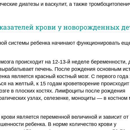
ические диатезы и васкулит, а также тромбоцитопен
азателей крови у новорожденных де
ной системы ребенка начинают функционировать ещ
 мозга происходит на 12-13-й неделе беременности, 
вырабатывает печень. После рождения основным ис
енка является красный костный мозг. С первого года
ся на желтый, к 15 годам кроветворение происходит 
озге в плоских костях. Лимфоциты после рождения
атических узлах, селезенке, моноциты — в костном 
крови является переменной величиной и зависит от
ошенности ребенка. В норме количество крови у