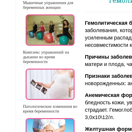
Мышечные упражнения для
беременных женщин
Гемолитическая 
заболевания, кото
усиленным распадо
несовместимости к
Комплекс упражнений на
Причины заболев
дыхание во время
беременности
матери и плода, ча
Признаки заболе
новорожденных: а
Анемическая форм
бледность кожи, у
Патологические изменения во
страдает. Гемогло
время беременности
3,0х10\12/л.
Желтушная форма