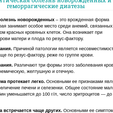
геморрагические диатезы
болезнь новорожденных
– это врожденная форма
рая занимает особое место среди анемий, связанных
м красных кровяных клеток. Она возникает при
рови матери и плода по резус-фактору.
ания.
Причиной патологии является несовместимост
ще по резус-фактору, реже по группе крови.
вания.
Различают три формы этого заболевания кров
немическую, желтушную и отечную.
а протекает легко.
Основными ее признаками явл
величение печени и селезенки. Общее состояние ма
бин уменьшается до 100 г/л, число эритроцитов — до
 встречается чаще других.
Основными ее симпто