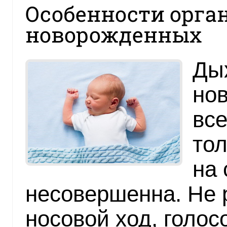
Особенности орга
новорожденных
Ды
нов
все
тол
на
несовершенна. Не 
носовой ход, голо