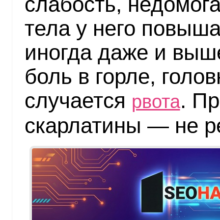
слабость, недомог
тела у него повыша
иногда даже и выше
боль в горле, голо
случается
. П
рвота
скарлатины — не р