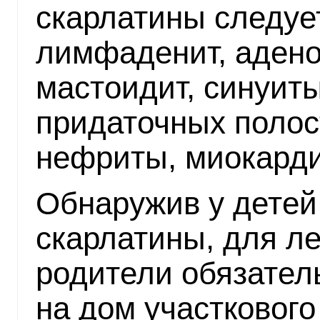
скарлатины следуе
лимфаденит, адено
мастоидит, синуит
придаточных полос
нефриты, миокарди
Обнаружив у дете
скарлатины, для л
родители обязател
на дом участкового