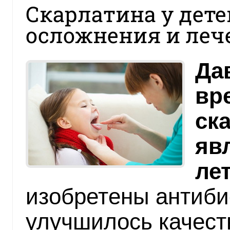
Скарлатина у дете
осложнения и леч
Да
вр
ск
яв
ле
изобретены антиби
улучшилось качест