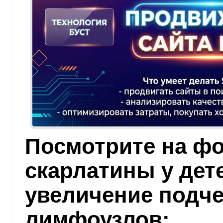
Посмотрите на фо
скарлатины у дет
увеличение подч
лимфоузлов: