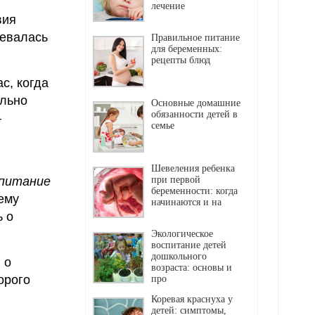
лечение
вия
певалась
Правильное питание
для беременных:
рецепты блюд
с, когда
ально
Основные домашние
обязанности детей в
–
семье
Шевеления ребенка
спитание
при первой
беременности: когда
ему
начинаются и на
 о
Экологическое
воспитание детей
дошкольного
 о
возраста: основы и
орого
про
Коревая краснуха у
детей: симптомы,