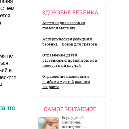
тания
 С чем
ЗДОРОВЬЕ РЕБЕНКА
ется
я
Аптечка для оказания
помощи малышу
Аллергическая реакция у
ребенка – повод для тревоги
Отравление детей
мя не
растениями: предотвратить
ься.
несчастный случай
ний в
Отравление ядовитыми
ческого
грибами у детей разного
ы
возраста
та по
CАМОЕ ЧИТАЕМОЕ
Корь у детей:
симптомы,
последствия и