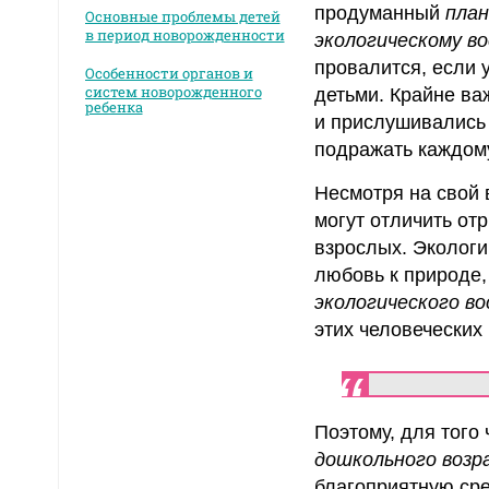
продуманный
план
Основные проблемы детей
в период новорожденности
экологическому в
провалится, если у
Особенности органов и
систем новорожденного
детьми. Крайне ва
ребенка
и прислушивались 
подражать каждом
Несмотря на свой 
могут отличить от
взрослых. Экологи
любовь к природе,
экологического в
этих человеческих 
Поэтому, для того
дошкольного воз
благоприятную сре