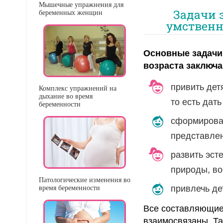
Мышечные упражнения для
Задачи 
беременных женщин
умственн
Основные задачи
возраста заключа
привить дет
Комплекс упражнений на
дыхание во время
то есть дат
беременности
сформироват
представлен
развить эсте
природы, во
Патологические изменения во
привлечь де
время беременности
Все составляющи
взаимосвязаны. Та