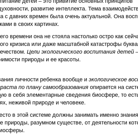
питание детей – это привитие основных принципов
духовности, развитие интеллекта. Тема взаимодейст
а с давних времен была очень актуальной. Она вос
ками в своих картинах.
го времени она не стояла настолько остро как сейча
кого кризиса или даже масштабной катастрофы букв
ечеством.
Цели экологического воспитания детей 
чимости природы и ее красоты.
ания личности ребенка вообще и
экологическое во
зраста по плану самообразования
опирается на сист
ю в себя элементарные сведения биосфере, то есть
ях, неживой природе и человеке.
есто в этой системе должны занимать именно знания
ке природы, разумном существе, от деятельности кот
биосферы.