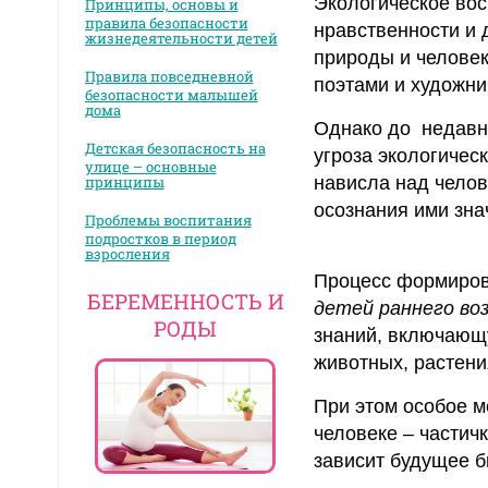
Экологическое вос
Принципы, основы и
правила безопасности
нравственности и 
жизнедеятельности детей
природы и человек
Правила повседневной
поэтами и художни
безопасности малышей
дома
Однако до недавне
Детская безопасность на
угроза экологичес
улице – основные
принципы
нависла над челов
осознания ими зна
Проблемы воспитания
подростков в период
взросления
Процесс формиров
БЕРЕМЕННОСТЬ И
детей раннего во
РОДЫ
знаний, включающу
животных, растени
При этом особое м
человеке – частич
зависит будущее 