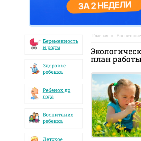
Главная
»
Воспитание
Беременность
и роды
Экологическ
план работ
Здоровье
ребенка
Ребенок до
года
Воспитание
ребенка
Детское