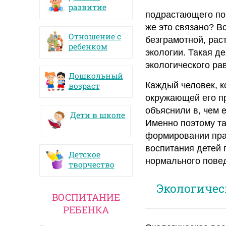
развитие
подрастающего по
же это связано? В
Отношение с
безграмотной, рас
ребенком
экологии. Такая д
экологического ра
Дошкольный
Каждый человек, к
возраст
окружающей его пр
объяснили в, чем е
Дети в школе
Именно поэтому та
формировании прав
воспитания детей 
Детское
нормального повед
творчество
Экологичес
ВОСПИТАНИЕ
РЕБЕНКА