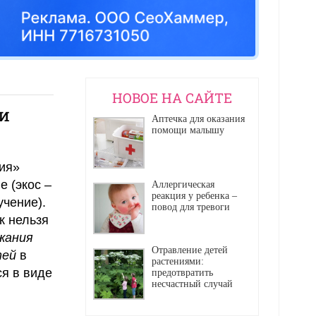
НОВОЕ НА САЙТЕ
и
Аптечка для оказания
помощи малышу
гия»
е (экос –
Аллергическая
реакция у ребенка –
учение).
повод для тревоги
к нельзя
жания
Отравление детей
тей
в
растениями:
ся в виде
предотвратить
несчастный случай