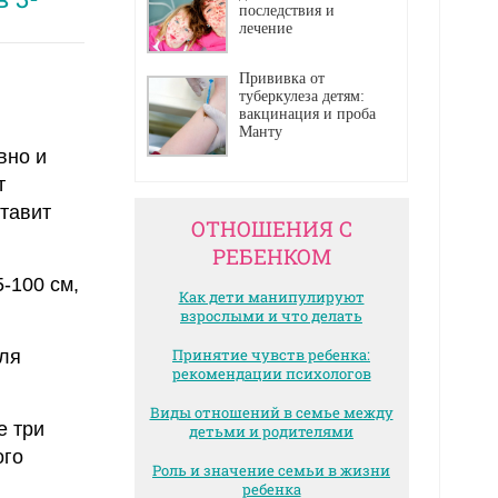
последствия и
лечение
Прививка от
туберкулеза детям:
вакцинация и проба
Манту
вно и
т
ставит
ОТНОШЕНИЯ С
РЕБЕНКОМ
5-100 см,
Как дети манипулируют
взрослыми и что делать
Принятие чувств ребенка:
для
рекомендации психологов
Виды отношений в семье между
е три
детьми и родителями
ого
Роль и значение семьи в жизни
ребенка