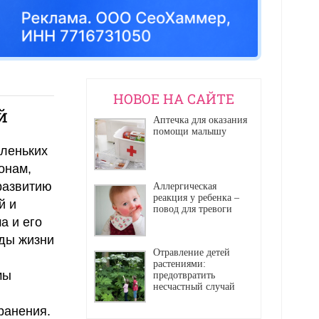
НОВОЕ НА САЙТЕ
й
Аптечка для оказания
помощи малышу
аленьких
онам,
развитию
Аллергическая
реакция у ребенка –
й и
повод для тревоги
а и его
ды жизни
Отравление детей
растениями:
мы
предотвратить
несчастный случай
ранения.