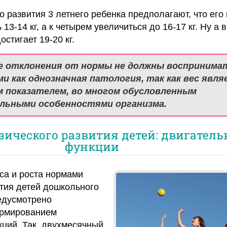
 развития 3 летнего ребенка предполагают, что его 
13-14 кг, а к четырем увеличиться до 16-17 кг. Ну а в
остигает 19-20 кг.
 отклонения от нормы не должны воспринима
и как однозначная патология, так как вес явл
 показателем, во многом обусловленным
льными особенностями организма.
ического развития детей: двигател
функции
са и роста нормами
тия детей дошкольного
едусмотрено
ормированием
ций. Так, двухмесячный