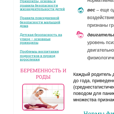
нормативных
Принципы, основы и
правила безопасности
жизнедеятельности детей
вес
– еще од
воздействие
Правила повседневной
безопасности малышей
признаны гр
дома
Детская безопасность на
двигатель
улице – основные
уровень пси
принципы
двигательно
Проблемы воспитания
подростков в период
физиологиче
взросления
БЕРЕМЕННОСТЬ И
Каждый родитель д
РОДЫ
до года, приведе
(среднестатистиче
поводом для паник
множества признак
Нормы физ