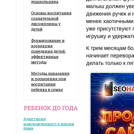
дошкольника
малыш должен уве
Основы воспитания
движения ручек и 
сознательной
менее хаотичными.
дисциплины у
уже присутствуют 
детей
игрушку и удержать
Формирование и
коррекция
К трем месяцам бо
поведения детей:
начинает перевора
эффективные
методы
делать только к пя
Методы наказания
и поощрения при
воспитании
ребенка в семье
РЕБЕНОК ДО ГОДА
Адаптация
новорожденного к жизни
дома