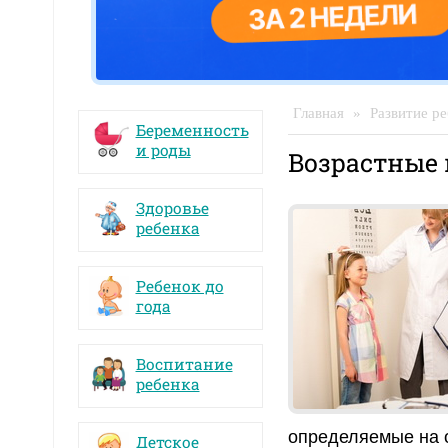
Главная
»
Развитие ре
Беременность
и роды
Возрастные 
Здоровье
ребенка
Ребенок до
года
Воспитание
ребенка
определяемые на 
Детское