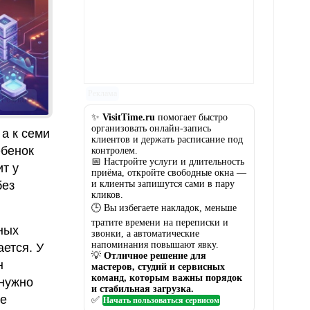
Реклама
Реклама
✨
VisitTime.ru
помогает быстро
организовать онлайн-запись
а к семи
клиентов и держать расписание под
ебенок
контролем.
📅 Настройте услуги и длительность
ит у
приёма, откройте свободные окна —
и клиенты запишутся сами в пару
без
кликов.
🕒 Вы избегаете накладок, меньше
тратите времени на переписки и
ных
звонки, а автоматические
напоминания повышают явку.
ается. У
💡
Отличное решение для
н
мастеров, студий и сервисных
команд, которым важны порядок
нужно
и стабильная загрузка.
ые
✅
Начать пользоваться сервисом