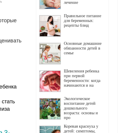
;
лечение
Правильное питание
оторые
для беременных:
рецепты блюд
ценивать
Основные домашние
обязанности детей в
семье
Шевеления ребенка
при первой
беременности: когда
начинаются и на
ебенка
Экологическое
 стать
воспитание детей
лиза
дошкольного
возраста: основы и
про
Коревая краснуха у
 3-
детей: симптомы,