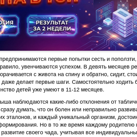
предпринимаются первые попытки сесть и поползти, 
правило, увенчиваются успехом. В девять месяцев р
орачивается с живота на спину и обратно, сидит, сто
и даже делает первые шаги. Самостоятельно ходить 
ство детей уже умеют в 11-12 месяцев.
лыша наблюдаются какие-либо отклонения от таблич
 сразу думать, что он болен или неправильно развив
их эталонов, и каждый уникальный организм, достои
формирования. Но в то же время каждому родителю 
 развитие своего чада, учитывая все индивидуальн