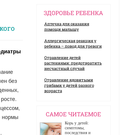
ЗДОРОВЬЕ РЕБЕНКА
Аптечка для оказания
кого
помощи малышу
Аллергическая реакция у
ребенка – повод для тревоги
едиатры
Отравление детей
растениями: предотвратить
несчастный случай
вание
Отравление ядовитыми
ен без
грибами у детей разного
денных,
возраста
 росте.
оцессом,
CАМОЕ ЧИТАЕМОЕ
е нормы
Корь у детей:
симптомы,
последствия и