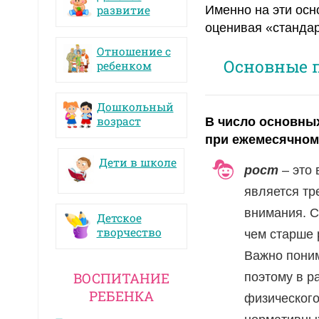
развитие
Именно на эти осн
оценивая «стандар
Отношение с
Основные 
ребенком
Дошкольный
возраст
В число основны
при ежемесячном 
Дети в школе
рост
– это 
является тр
внимания. 
Детское
творчество
чем старше 
Важно поним
ВОСПИТАНИЕ
поэтому в р
РЕБЕНКА
физического