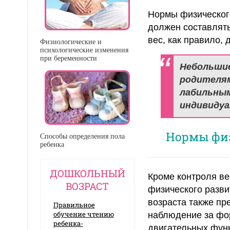
Нормы физического
должен составлять 
вес, как правило, д
Физиологические и
психологические изменения
при беременности
Небольшие
родителям
лабильным
индивидуа
Нормы физ
Способы определения пола
ребенка
ДОШКОЛЬНЫЙ
Кроме контроля ве
ВОЗРАСТ
физического разви
возраста также пр
Правильное
обучение чтению
наблюдение за ф
ребенка-
двигательных функ