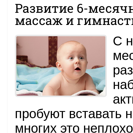
Развитие 6-месячн
массаж и гимнаст
С н
мес
раз
наб
ак
пробуют вставать н
многих это неплохо