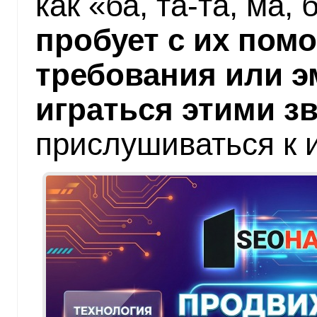
как «ба, та-та, ма, 
пробует с их по
требования или э
играться этими з
прислушиваться к 