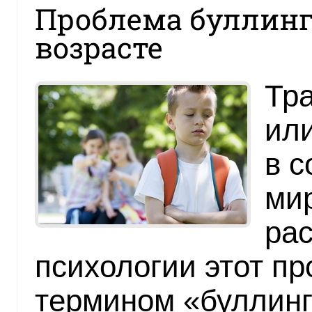
Проблема буллинг
возрасте
Тра
или
в 
ми
рас
психологии этот п
термином «буллинг