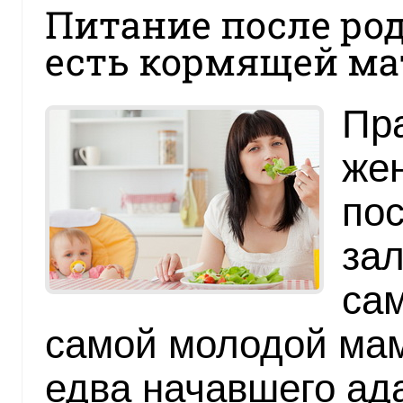
Питание после род
есть кормящей ма
Пр
же
по
зал
сам
самой молодой мам
едва начавшего ад