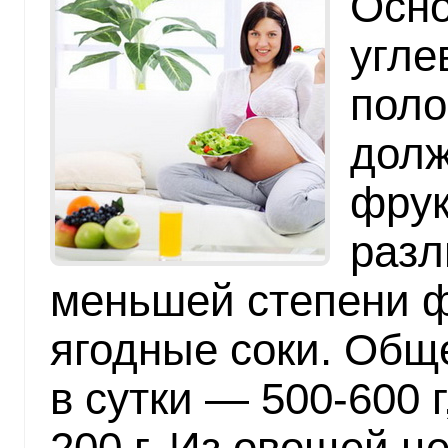
Осно
угле
поло
долж
фрук
разл
меньшей степени 
ягодные соки. Общ
в сутки — 500-600 
200 г. Из овощей ц