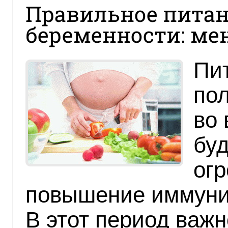
Правильное питан
беременности: ме
Пи
по
во 
бу
огр
повышение иммуни
В этот период важн