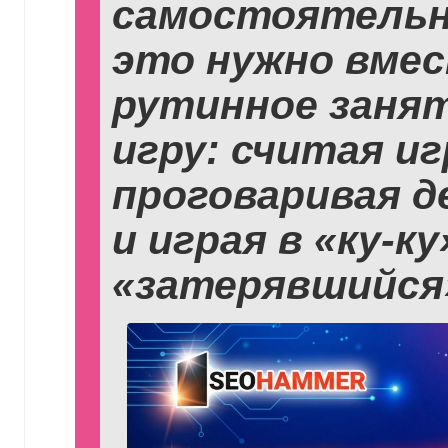
самостоятельн
это нужно вмес
рутинное заня
игру: считая иг
проговаривая д
и играя в «ку-к
«затерявшийся