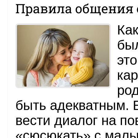
Правила общения с
Как
был
это
кар
ро
быть адекватным. 
вести диалог на по
«сюсюкать» с мал