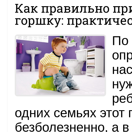
Как правильно пр
горшку: практиче
По
опр
нас
нуж
реб
одних семьях этот 
безболезненно, а в