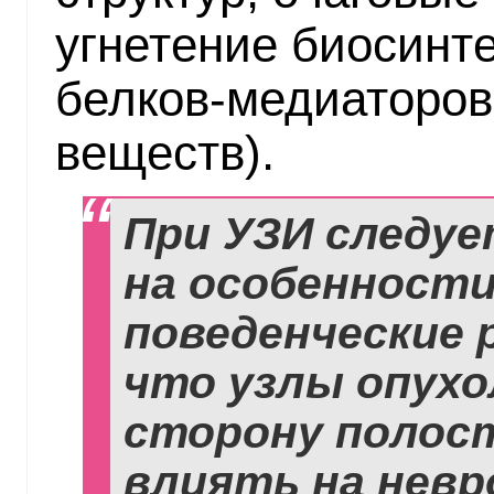
угнетение биосинт
белков-медиаторов
веществ).
При УЗИ следу
на особенности
поведенческие 
что узлы опухо
сторону полос
влиять на невр