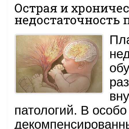
Острая и хрониче
недостаточность 
Пл
нед
обу
ра
вн
патологий. В особ
декомпенсированны