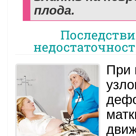
плода.
Последстви
недостаточност
При 
узло
дефо
матк
движ