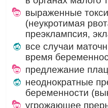
в органах малого т
выраженные токси
(неукротимая рвот
преэклампсия, экл
все случаи маточн
время беременнос
предлежание плац
неоднократные п
беременности (вы
угрожающее преры