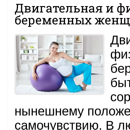
Двигательная и ф
беременных жен
Дви
физ
бе
бы
со
нынешнему положе
самочувствию. В 