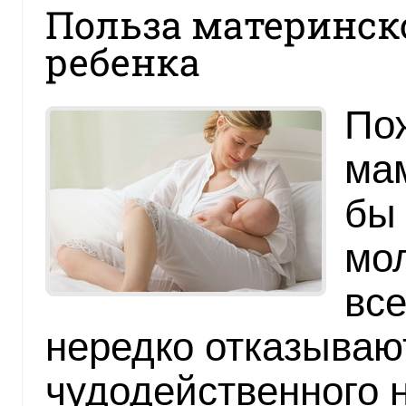
Польза материнск
ребенка
Пож
мам
бы 
мол
все
нередко отказывают
чудодейственного 