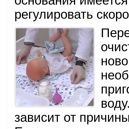
основания имеется
регулировать скоро
Пере
очис
ново
необ
приг
воду
зависит от причин