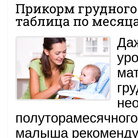
Прикорм грудного 
таблица по месяц
Да
уро
ма
гру
нео
полуторамесячного
малыша рекоменду