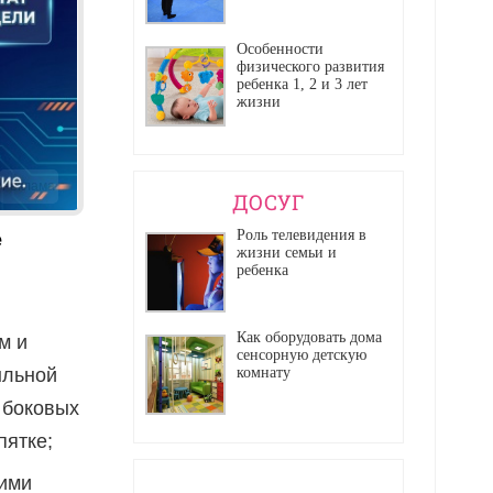
Особенности
физического развития
ребенка 1, 2 и 3 лет
жизни
Реклама
ДОСУГ
Роль телевидения в
е
жизни семьи и
ребенка
Как оборудовать дома
м и
сенсорную детскую
комнату
ыльной
 боковых
пятке;
ими