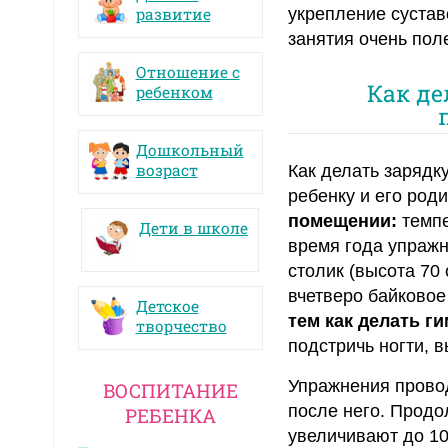
развитие
укрепление сустав
занятия очень пол
Отношение с
Как де
ребенком
Дошкольный
возраст
Как делать зарядк
ребенку и его род
помещении:
темпе
Дети в школе
время года упраж
столик (высота 70
вчетверо байковое
Детское
тем как делать г
творчество
подстричь ногти, в
Упражнения провод
ВОСПИТАНИЕ
после него. Продо
РЕБЕНКА
увеличивают до 10