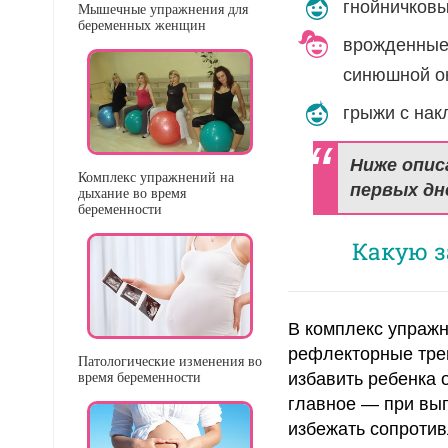
гнойничковы
Мышечные упражнения для
беременных женщин
врожденные 
синюшной ок
грыжи с нак
Ниже опис
Комплекс упражнений на
первых дн
дыхание во время
беременности
Какую з
В комплекс упраж
рефлекторные тре
Патологические изменения во
избавить ребенка 
время беременности
главное — при вып
избежать сопротив