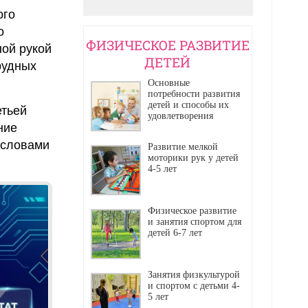
ого
о
ФИЗИЧЕСКОЕ РАЗВИТИЕ
ой рукой
ДЕТЕЙ
грудных
Основные
потребности развития
детей и способы их
етьей
удовлетворения
ние
 словами
Развитие мелкой
моторики рук у детей
4-5 лет
Физическое развитие
и занятия спортом для
детей 6-7 лет
Занятия физкультурой
и спортом с детьми 4-
5 лет