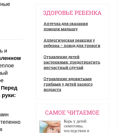
тные
ЗДОРОВЬЕ РЕБЕНКА
Аптечка для оказания
помощи малышу
Аллергическая реакция у
ребенка – повод для тревоги
ь и
Отравление детей
вленном
растениями: предотвратить
теплое
несчастный случай
ный
Отравление ядовитыми
ое
грибами у детей разного
.
Перед
возраста
 руки:
CАМОЕ ЧИТАЕМОЕ
 мин
степенно
Корь у детей:
симптомы,
я
последствия и