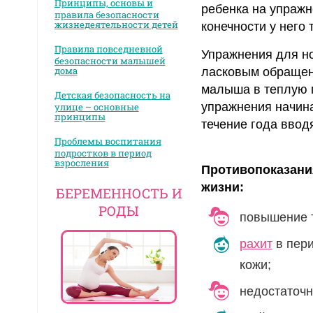
Принципы, основы и
ребенка на упражне
правила безопасности
жизнедеятельности детей
конечности у него 
Правила повседневной
Упражнения для н
безопасности малышей
дома
ласковым обращени
малыша в теплую п
Детская безопасность на
упражнения начина
улице – основные
принципы
течение года ввод
Проблемы воспитания
подростков в период
взросления
Противопоказания
жизни:
БЕРЕМЕННОСТЬ И
РОДЫ
повышение т
рахит
в пери
кожи;
недостаточн