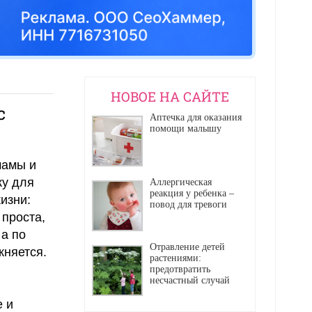
НОВОЕ НА САЙТЕ
с
Аптечка для оказания
помощи малышу
мамы и
ку для
Аллергическая
реакция у ребенка –
изни:
повод для тревоги
проста,
а по
Отравление детей
жняется.
растениями:
предотвратить
несчастный случай
 и