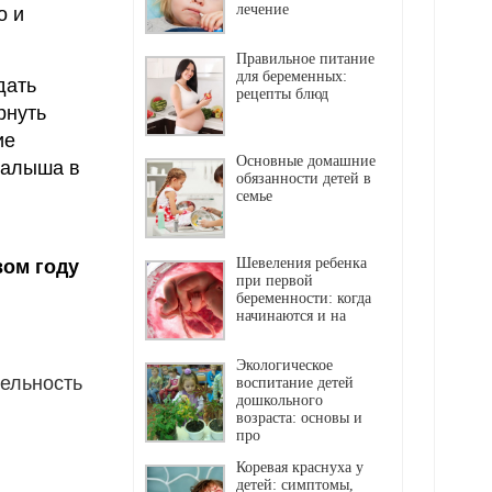
лечение
о и
Правильное питание
для беременных:
дать
рецепты блюд
рнуть
ие
Основные домашние
малыша в
обязанности детей в
семье
Шевеления ребенка
вом году
при первой
беременности: когда
начинаются и на
Экологическое
тельность
воспитание детей
дошкольного
возраста: основы и
про
Коревая краснуха у
детей: симптомы,