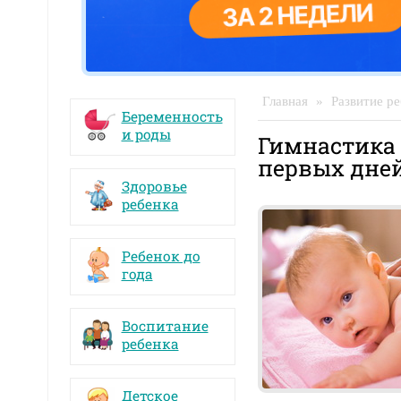
Главная
»
Развитие ре
Беременность
и роды
Гимнастика
первых дне
Здоровье
ребенка
Ребенок до
года
Воспитание
ребенка
Детское