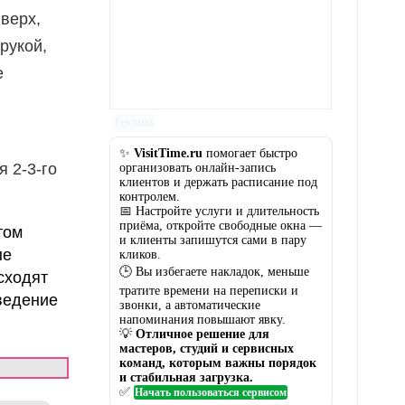
верх,
рукой,
е
Реклама
✨
VisitTime.ru
помогает быстро
 2-3-го
организовать онлайн-запись
клиентов и держать расписание под
контролем.
📅 Настройте услуги и длительность
приёма, откройте свободные окна —
том
и клиенты запишутся сами в пару
ые
кликов.
🕒 Вы избегаете накладок, меньше
сходят
тратите времени на переписки и
ведение
звонки, а автоматические
напоминания повышают явку.
💡
Отличное решение для
мастеров, студий и сервисных
команд, которым важны порядок
и стабильная загрузка.
✅
Начать пользоваться сервисом