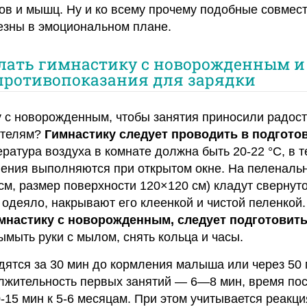
ов и мышц. Ну и ко всему прочему подобные совмес
езны в эмоциональном плане.
лать гимнастику с новорожденным и
противопоказания для зарядки
у с новорожденным, чтобы занятия приносили радост
ителям?
Гимнастику следует проводить в подгото
ратура воздуха в комнате должна быть 20-22 °С, в 
нения выполняются при открытом окне. На пеленаль
 см, размер поверхности 120×120 см) кладут свернут
 одеяло, накрывают его клеенкой и чистой пеленкой
имнастику с новорожденным, следует подготовить
ымыть руки с мылом, снять кольца и часы.
ятся за 30 мин до кормления малыша или через 50
лжительность первых занятий — 6—8 мин, время по
-15 мин к 5-6 месяцам. При этом учитывается реакци