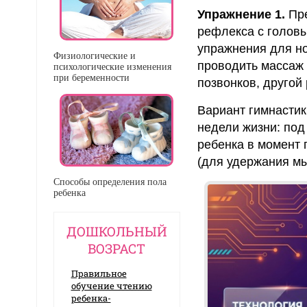
Упражнение 1.
Пре
рефлекса с голов
упражнения для н
Физиологические и
проводить массаж в
психологические изменения
при беременности
позвонков, другой
Вариант гимнастик
недели жизни: под
ребенка в момент
(для удержания м
Способы определения пола
ребенка
ДОШКОЛЬНЫЙ
ВОЗРАСТ
Правильное
обучение чтению
ребенка-