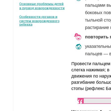
Основные проблемы детей
пальцами вы
в период новорожденности
боковых пов
Особенности органов и
тыльной сто
систем новорожденного
ребенка
растирание 
повторить 
указательны
пальцев — в
Провести пальцем 
слегка нажимая; в
движения по наруж
разгибание большо
стопы (рефлекс Баб