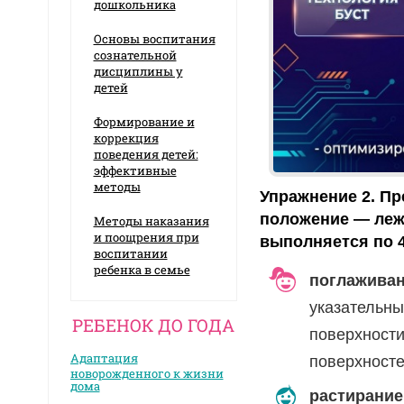
дошкольника
Основы воспитания
сознательной
дисциплины у
детей
Формирование и
коррекция
поведения детей:
эффективные
методы
Упражнение 2.
Пр
положение — лежа
Методы наказания
и поощрения при
выполняется по 4-
воспитании
ребенка в семье
поглаживан
указательны
РЕБЕНОК ДО ГОДА
поверхности
Адаптация
поверхносте
новорожденного к жизни
дома
растирание