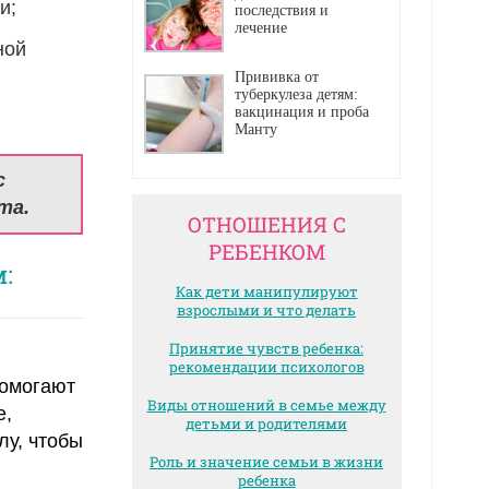
и;
последствия и
лечение
ной
Прививка от
туберкулеза детям:
вакцинация и проба
Манту
с
та.
ОТНОШЕНИЯ С
РЕБЕНКОМ
:
Как дети манипулируют
взрослыми и что делать
Принятие чувств ребенка:
рекомендации психологов
помогают
Виды отношений в семье между
е,
детьми и родителями
лу, чтобы
Роль и значение семьи в жизни
ребенка