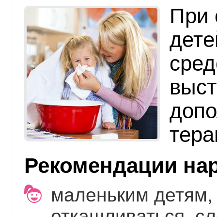
При 
дете
сред
выст
допо
тера
Рекомендации на
маленьким детям,
откашливаться, с