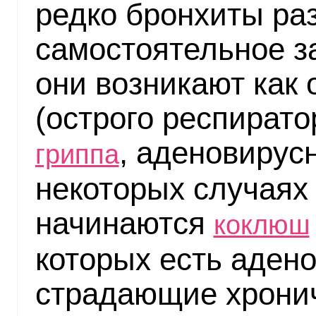
редко бронхиты ра
самостоятельное з
они возникают как
(острого респирато
, аденовирус
гриппа
некоторых случаях
начинаются
коклюш
которых есть аден
страдающие хронич