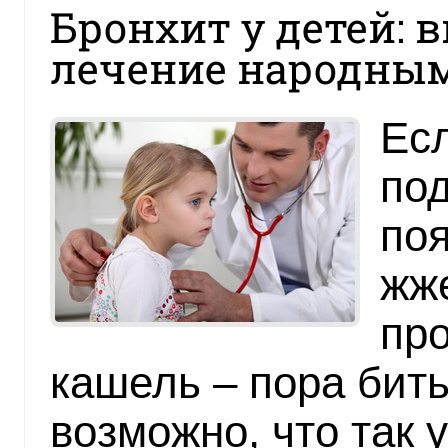
Бронхит у детей: 
лечение народны
Ес
под
по
жже
про
кашель – пора бить
возможно, что так 