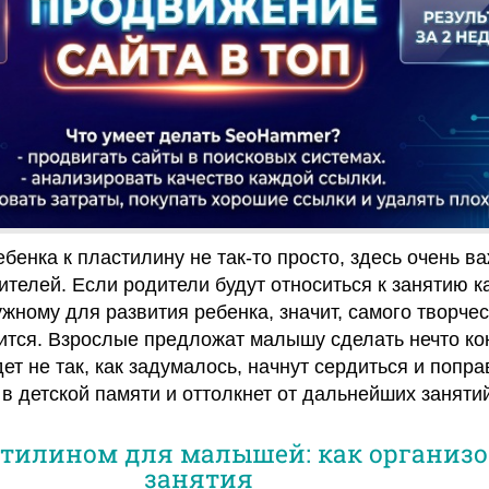
ебенка к пластилину не так-то просто, здесь очень в
телей. Если родители будут относиться к занятию ка
ужному для развития ребенка, значит, самого творчес
ится. Взрослые предложат малышу сделать нечто ко
ет не так, как задумалось, начнут сердиться и попра
 в детской памяти и оттолкнет от дальнейших занятий
стилином для малышей: как организо
занятия