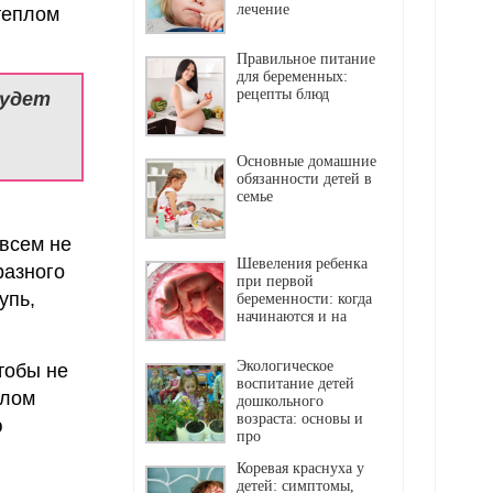
лечение
 теплом
Правильное питание
для беременных:
рецепты блюд
будет
Основные домашние
обязанности детей в
семье
всем не
Шевеления ребенка
разного
при первой
упь,
беременности: когда
начинаются и на
Экологическое
тобы не
воспитание детей
улом
дошкольного
возраста: основы и
ю
про
Коревая краснуха у
детей: симптомы,