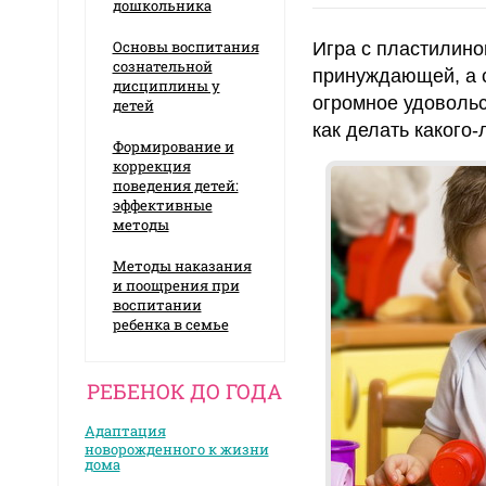
дошкольника
Основы воспитания
Игра с пластилино
сознательной
принуждающей, а с
дисциплины у
огромное удовольс
детей
как делать какого-л
Формирование и
коррекция
поведения детей:
эффективные
методы
Методы наказания
и поощрения при
воспитании
ребенка в семье
РЕБЕНОК ДО ГОДА
Адаптация
новорожденного к жизни
дома