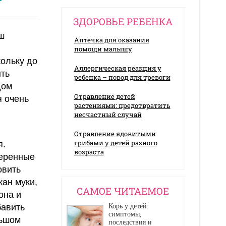
ЗДОРОВЬЕ РЕБЕНКА
ш
Аптечка для оказания
и
помощи малышу
кольку до
Аллергическая реакция у
ыть
ребенка – повод для тревоги
дом
Отравление детей
я очень
растениями: предотвратить
несчастный случай
Отравление ядовитыми
грибами у детей разного
я.
возраста
веренные
овить
кан муки,
CАМОЕ ЧИТАЕМОЕ
она и
бавить
Корь у детей:
симптомы,
льшом
последствия и