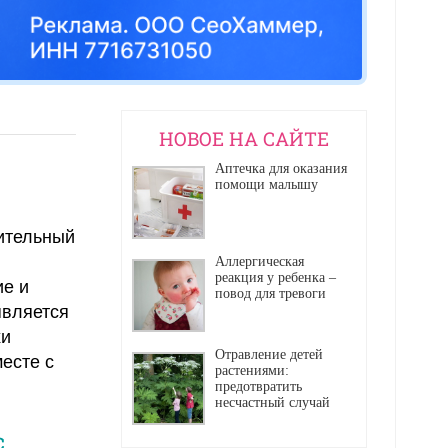
НОВОЕ НА САЙТЕ
Аптечка для оказания
помощи малышу
ительный
Аллергическая
реакция у ребенка –
ие и
повод для тревоги
является
хи
Отравление детей
есте с
растениями:
предотвратить
несчастный случай
с