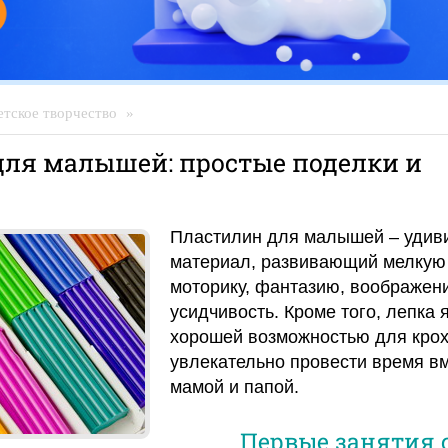
етское творчество
»
ля малышей: простые поделки и
и
Пластилин для малышей – удив
материал, развивающий мелкую
моторику, фантазию, воображен
усидчивость. Кроме того, лепка 
хорошей возможностью для кро
увлекательно провести время вм
мамой и папой.
Первые занятия 