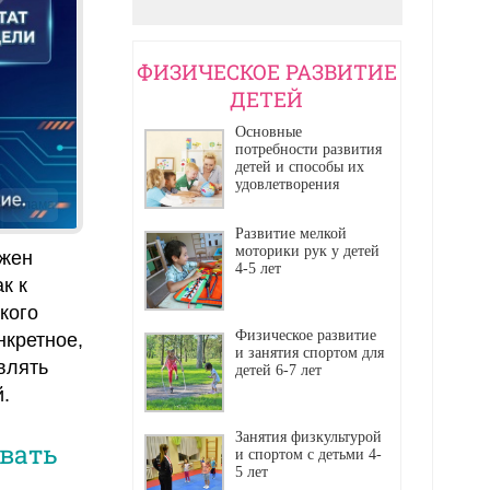
ФИЗИЧЕСКОЕ РАЗВИТИЕ
ДЕТЕЙ
Основные
потребности развития
детей и способы их
удовлетворения
Реклама
Развитие мелкой
моторики рук у детей
ажен
4-5 лет
к к
кого
Физическое развитие
нкретное,
и занятия спортом для
влять
детей 6-7 лет
.
Занятия физкультурой
вать
и спортом с детьми 4-
5 лет