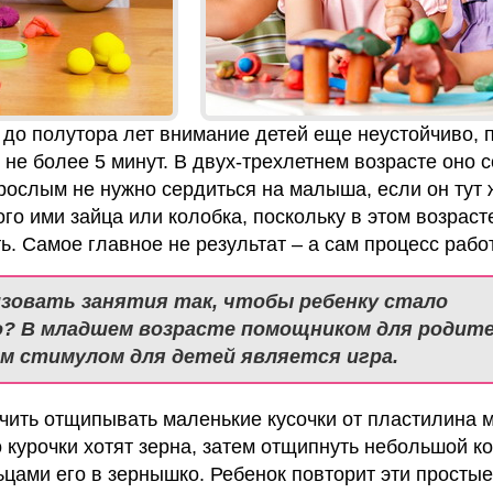
а до полутора лет внимание детей еще неустойчиво, 
 не более 5 минут. В двух-трехлетнем возрасте оно с
зрослым не нужно сердиться на малыша, если он тут 
го ими зайца или колобка, поскольку в этом возраст
ь. Самое главное не результат – а сам процесс рабо
изовать занятия так, чтобы ребенку стало
? В младшем возрасте помощником для родите
м стимулом для детей является игра.
учить отщипывать маленькие кусочки от пластилина 
о курочки хотят зерна, затем отщипнуть небольшой к
ьцами его в зернышко. Ребенок повторит эти простые