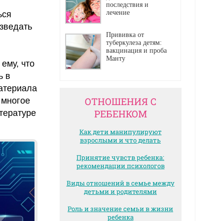
последствия и
лечение
ься
зведать
Прививка от
туберкулеза детям:
вакцинация и проба
Манту
ему, что
ь в
материала
ОТНОШЕНИЯ С
 многое
РЕБЕНКОМ
тературе
Как дети манипулируют
взрослыми и что делать
Принятие чувств ребенка:
рекомендации психологов
Виды отношений в семье между
детьми и родителями
Роль и значение семьи в жизни
ребенка