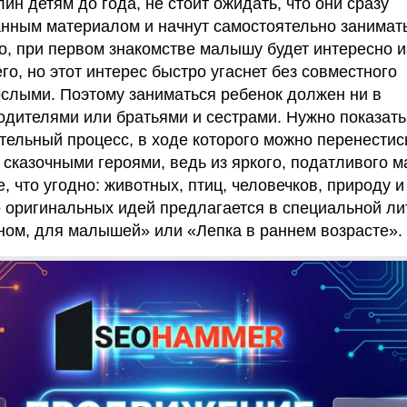
н детям до года, не стоит ожидать, что они сразу
нным материалом и начнут самостоятельно занимат
о, при первом знакомстве малышу будет интересно и
го, но этот интерес быстро угаснет без совместного
ослыми. Поэтому заниматься ребенок должен ни в
родителями или братьями и сестрами. Нужно показать 
ательный процесс, в ходе которого можно перенестис
сказочными героями, ведь из яркого, податливого 
, что угодно: животных, птиц, человечков, природу и
 оригинальных идей предлагается в специальной ли
ом, для малышей» или «Лепка в раннем возрасте».