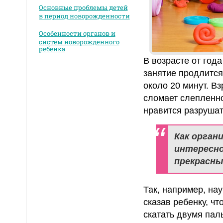
Основные проблемы детей
в период новорожденности
Особенности органов и
систем новорожденного
ребенка
В возрасте от год
занятие продлится
около 20 минут. В
сломает слепленно
нравится разрушат
Как орган
интересно
прекрасны
Так, например, на
сказав ребенку, чт
скатать двумя пал