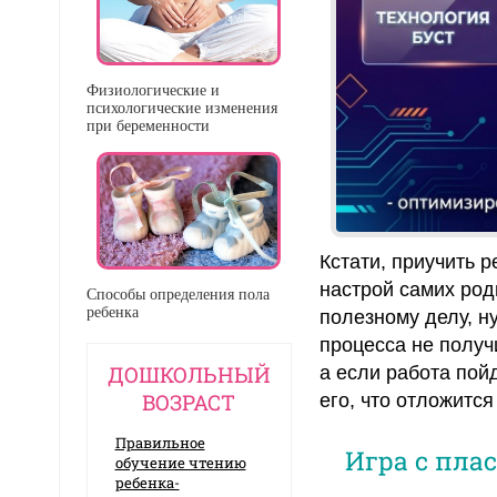
Физиологические и
психологические изменения
при беременности
Кстати, приучить р
настрой самих роди
Способы определения пола
ребенка
полезному делу, н
процесса не получ
ДОШКОЛЬНЫЙ
а если работа пойд
ВОЗРАСТ
его, что отложится
Правильное
Игра с пла
обучение чтению
ребенка-