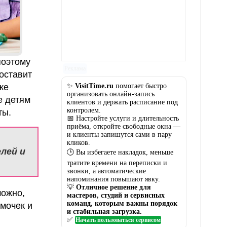
поэтому
Реклама
оставит
✨
VisitTime.ru
помогает быстро
же
организовать онлайн-запись
е детям
клиентов и держать расписание под
контролем.
ты.
📅 Настройте услуги и длительность
приёма, откройте свободные окна —
и клиенты запишутся сами в пару
кликов.
лей и
🕒 Вы избегаете накладок, меньше
тратите времени на переписки и
звонки, а автоматические
напоминания повышают явку.
💡
Отличное решение для
можно,
мастеров, студий и сервисных
команд, которым важны порядок
омочек и
и стабильная загрузка.
✅
Начать пользоваться сервисом