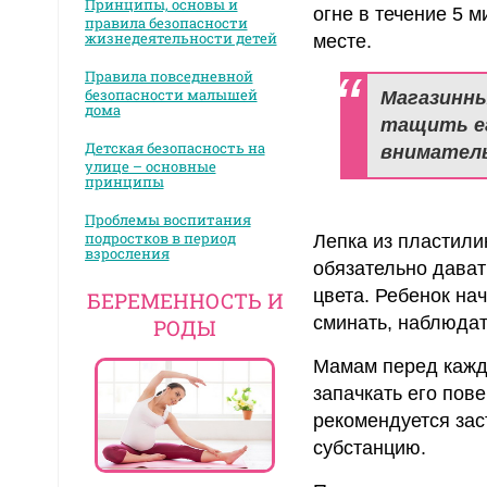
Принципы, основы и
огне в течение 5 м
правила безопасности
жизнедеятельности детей
месте.
Правила повседневной
безопасности малышей
Магазинны
дома
тащить ег
Детская безопасность на
вниматель
улице – основные
принципы
Проблемы воспитания
подростков в период
Лепка из пластили
взросления
обязательно давать
цвета. Ребенок на
БЕРЕМЕННОСТЬ И
сминать, наблюдать
РОДЫ
Мамам перед кажды
запачкать его пове
рекомендуется зас
субстанцию.