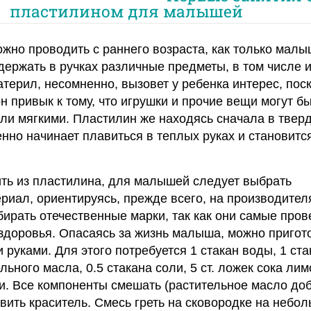
пластилином для малышей
жно проводить с раннего возраста, как только малы
 держать в ручках различные предметы, в том числе 
атерил, несомненно, вызовет у ребенка интерес, пос
н привык к тому, что игрушки и прочие вещи могут б
ли мягкими. Пластилин же находясь сначала в твер
енно начинает плавиться в теплых руках и становитс
ть из пластилина, для малышей следует выбрать
риал, ориентируясь, прежде всего, на производител
ирать отечественные марки, так как они самые про
здоровья. Опасаясь за жизнь малыша, можно пригот
руками. Для этого потребуется 1 стакан воды, 1 ста
ельного масла, 0.5 стакана соли, 5 ст. ложек сока лим
. Все компоненты смешать (растительное масло до
вить краситель. Смесь греть на сковородке на небо