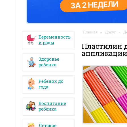
Главная
»
Досуг
»
Д
Беременность
и роды
Пластилин д
аппликаци
Здоровье
ребенка
Ребенок до
года
Воспитание
ребенка
Детское