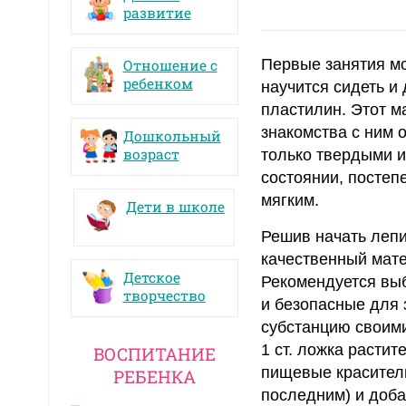
развитие
Первые занятия мо
Отношение с
ребенком
научится сидеть и
пластилин. Этот м
знакомства с ним о
Дошкольный
возраст
только твердыми и
состоянии, постеп
мягким.
Дети в школе
Решив начать лепи
качественный мате
Детское
Рекомендуется выб
творчество
и безопасные для 
субстанцию своими 
1 ст. ложка растит
ВОСПИТАНИЕ
пищевые красители
РЕБЕНКА
последним) и доба