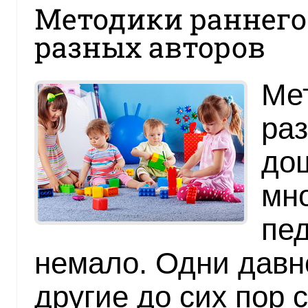
Методики раннего
разных авторов
Ме
раз
дош
мн
пед
немало. Одни давно
другие до сих пор 